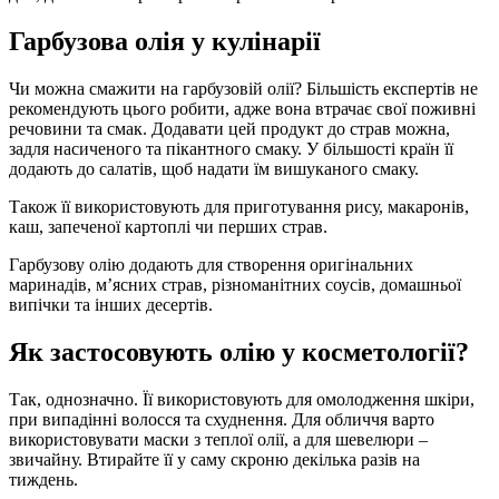
Гарбузова олія у кулінарії
Чи можна смажити на гарбузовій олії? Більшість експертів не
рекомендують цього робити, адже вона втрачає свої поживні
речовини та смак. Додавати цей продукт до страв можна,
задля насиченого та пікантного смаку. У більшості країн її
додають до салатів, щоб надати їм вишуканого смаку.
Також її використовують для приготування рису, макаронів,
каш, запеченої картоплі чи перших страв.
Гарбузову олію додають для створення оригінальних
маринадів, м’ясних страв, різноманітних соусів, домашньої
випічки та інших десертів.
Як застосовують олію у косметології?
Так, однозначно. Її використовують для омолодження шкіри,
при випадінні волосся та схуднення. Для обличчя варто
використовувати маски з теплої олії, а для шевелюри –
звичайну. Втирайте її у саму скроню декілька разів на
тиждень.