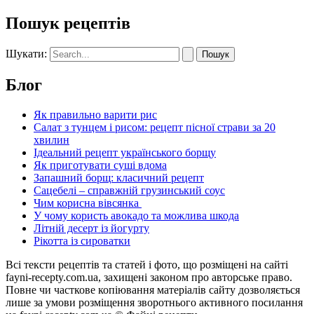
Пошук рецептів
Шукати:
Блог
Як правильно варити рис
Салат з тунцем і рисом: рецепт пісної страви за 20
хвилин
Ідеальний рецепт українського борщу
Як приготувати суші вдома
Запашний борщ: класичний рецепт
Сацебелі – справжній грузинський соус
Чим корисна вівсянка
У чому користь авокадо та можлива шкода
Літній десерт із йогурту
Рікотта із сироватки
Всі тексти рецептів та статей і фото, що розміщені на сайті
fayni-recepty.com.ua, захищені законом про авторське право.
Повне чи часткове копіювання матеріалів сайту дозволяється
лише за умови розміщення зворотнього активного посилання