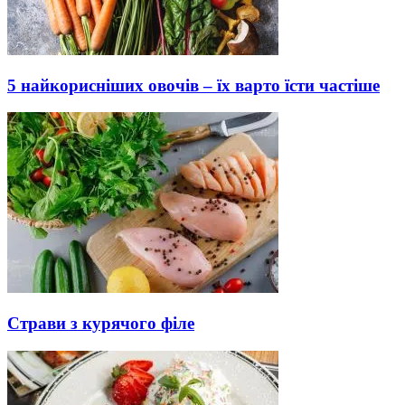
5 найкорисніших овочів – їх варто їсти частіше
Страви з курячого філе