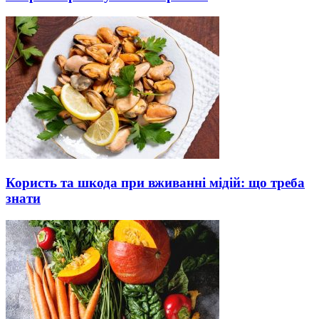
Користь та шкода при вживанні мідій: що треба
знати