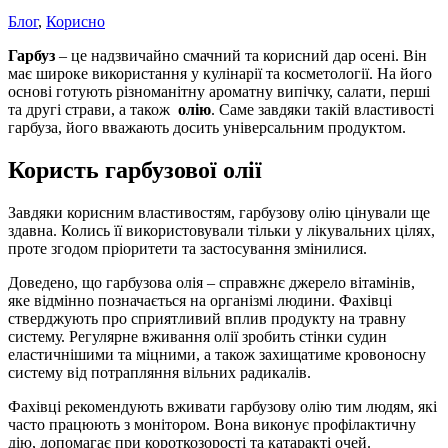
Блог
,
Корисно
Гарбуз
– це надзвичайно смачний та корисний дар осені. Він
має широке використання у кулінарії та косметології. На його
основі готують різноманітну ароматну випічку, салати, перші
та другі страви, а також
олію
. Саме завдяки такій властивості
гарбуза, його вважають досить універсальним продуктом.
Користь гарбузової олії
Завдяки корисним властивостям, гарбузову олію цінували ще
здавна. Колись її використовували тільки у лікувальних цілях,
проте згодом пріоритети та застосування змінилися.
Доведено, що гарбузова олія – справжнє джерело вітамінів,
яке відмінно позначається на організмі людини. Фахівці
стверджують про сприятливий вплив продукту на травну
систему. Регулярне вживання олії зробить стінки судин
еластичнішими та міцними, а також захищатиме кровоносну
систему від потрапляння вільних радикалів.
Фахівці рекомендують вживати гарбузову олію тим людям, які
часто працюють з монітором. Вона виконує профілактичну
дію, допомагає при короткозорості та катаракті очей.