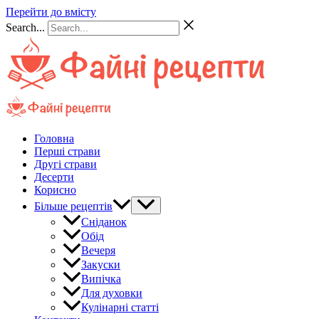
Перейти до вмісту
Search...
Головна
Перші страви
Другі страви
Десерти
Корисно
Більше рецептів
Сніданок
Обід
Вечеря
Закуски
Випічка
Для духовки
Кулінарні статті