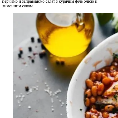
перчимо й заправляємо салат з курячим філе олією й
лимонним соком.