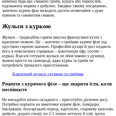
начинки будь-що: смажені гриби, курага або чорнослив,
підсмажена морква з цибулею. Завдяки такому поєднанню,
запечене куряче філе виходить досить незвичайне з дуже
ніжним та соковитим смаком.
Жульєн з куркою
Жульєн – традиційна гаряча закуска французької кухні з
красивою назвою. Це – запечене з грибами куряче філе під
хрусткою сирною шапкою. Професійні кухарі й досі подають
його в невеличких горщиках – кокотницях (фр. cocotte –
курка). Взагалі готувати жульєн не обов’язково у духовці,
можна просто на сковороді, адже курка та гриби не
потребують тривалого приготування.
Класичний жульєн з куркою та грибами
Рецепти з курячого філе – що зварити їсти, коли
поспішаєте
Не вигадуйте нічого складного – приготуйте дієтичне рагу.
Потрібно порізати на шматочки куряче філе, помідори,
баклажани, болгарський перець, картоплю, спаржеву квасолю,
цибулю, додати спеції, по 2-3 ложки кетчупу й олії, трохи