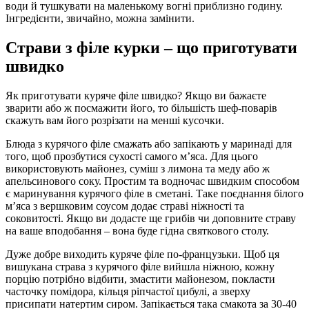
води й тушкувати на маленькому вогні приблизно годину.
Інгредієнти, звичайно, можна замінити.
Страви з філе курки – що приготувати
швидко
Як приготувати куряче філе швидко? Якщо ви бажаєте
зварити або ж посмажити його, то більшість шеф-поварів
скажуть вам його розрізати на менші кусочки.
Блюда з курячого філе смажать або запікають у маринаді для
того, щоб прозбутися сухості самого м’яса. Для цього
використовують майонез, суміш з лимона та меду або ж
апельсинового соку. Простим та водночас швидким способом
є маринування курячого філе в сметані. Таке поєднання білого
м’яса з вершковим соусом додає страві ніжності та
соковитості. Якщо ви додасте ще грибів чи доповните страву
на ваше вподобання – вона буде гідна святкового столу.
Дуже добре виходить куряче філе по-французьки. Щоб ця
вишукана страва з курячого філе вийшла ніжною, кожну
порцію потрібно відбити, змастити майонезом, покласти
часточку помідора, кільця ріпчастої цибулі, а зверху
присипати натертим сиром. Запікається така смакота за 30-40