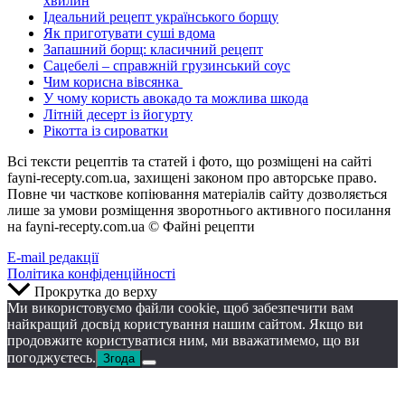
хвилин
Ідеальний рецепт українського борщу
Як приготувати суші вдома
Запашний борщ: класичний рецепт
Сацебелі – справжній грузинський соус
Чим корисна вівсянка
У чому користь авокадо та можлива шкода
Літній десерт із йогурту
Рікотта із сироватки
Всі тексти рецептів та статей і фото, що розміщені на сайті
fayni-recepty.com.ua, захищені законом про авторське право.
Повне чи часткове копіювання матеріалів сайту дозволяється
лише за умови розміщення зворотнього активного посилання
на fayni-recepty.com.ua © Файні рецепти
E-mail редакції
Політика конфіденційності
Прокрутка до верху
Ми використовуємо файли cookie, щоб забезпечити вам
найкращий досвід користування нашим сайтом. Якщо ви
продовжите користуватися ним, ми вважатимемо, що ви
погоджуєтесь.
Згода