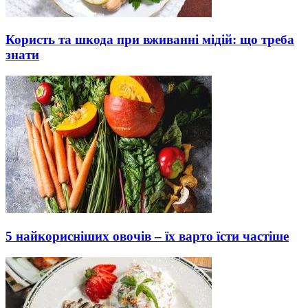
Користь та шкода при вживанні мідій: що треба
знати
5 найкорисніших овочів – їх варто їсти частіше