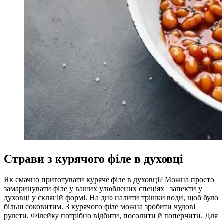
Страви з курячого філе в духовці
Як смачно приготувати куряче філе в духовці? Можна просто
замаринувати філе у ваших улюблених спеціях і запекти у
духовці у скляній формі. На дно налити трішки води, щоб було
більш соковитим. З курячого філе можна зробити чудові
рулети. Філейку потрібно відбити, посолити й поперчити. Для