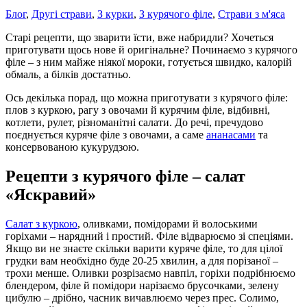
Блог
,
Другі страви
,
З курки
,
З курячого філе
,
Страви з м'яса
Старі рецепти, що зварити їсти, вже набридли? Хочеться
приготувати щось нове й оригінальне? Починаємо з курячого
філе – з ним майже ніякої мороки, готується швидко, калорій
обмаль, а білків достатньо.
Ось декілька порад, що можна приготувати з курячого філе:
плов з куркою, рагу з овочами й курячим філе, відбивні,
котлети, рулет, різноманітні салати. До речі, пречудово
поєднується куряче філе з овочами, а саме
ананасами
та
консервованою кукурудзою.
Рецепти з курячого філе – салат
«Яскравий»
Салат з куркою
, оливками, помідорами й волоськими
горіхами – нарядний і простий. Філе відварюємо зі спеціями.
Якщо ви не знаєте скільки варити куряче філе, то для цілої
грудки вам необхідно буде 20-25 хвилин, а для порізаної –
трохи менше. Оливки розрізаємо навпіл, горіхи подрібнюємо
блендером, філе й помідори нарізаємо брусочками, зелену
цибулю – дрібно, часник вичавлюємо через прес. Солимо,