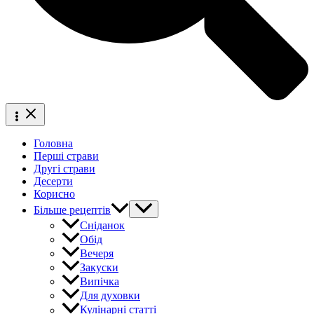
Головна
Перші страви
Другі страви
Десерти
Корисно
Більше рецептів
Сніданок
Обід
Вечеря
Закуски
Випічка
Для духовки
Кулінарні статті