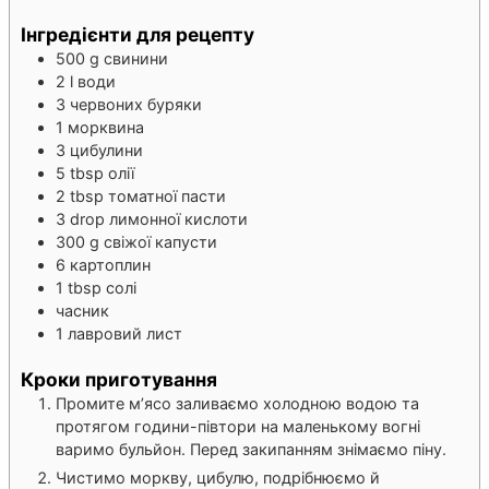
Інгредієнти для рецепту
500
g
свинини
2
l
води
3
червоних буряки
1
морквина
3
цибулини
5
tbsp
олії
2
tbsp
томатної пасти
3
drop
лимонної кислоти
300
g
свіжої капусти
6
картоплин
1
tbsp
солі
часник
1
лавровий лист
Кроки приготування
Промите м’ясо заливаємо холодною водою та
протягом години-півтори на маленькому вогні
варимо бульйон. Перед закипанням знімаємо піну.
Чистимо моркву, цибулю, подрібнюємо й