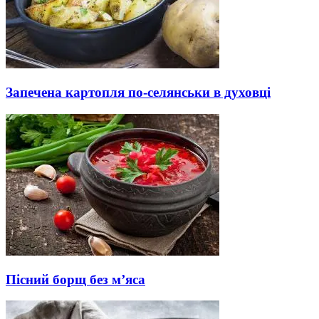
Запечена картопля по-селянськи в духовці
Пісний борщ без м’яса