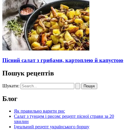
Пісний салат з грибами, картоплею й капустою
Пошук рецептів
Шукати:
Блог
Як правильно варити рис
Салат з тунцем і рисом: рецепт пісної страви за 20
хвилин
Ідеальний рецепт українського борщу