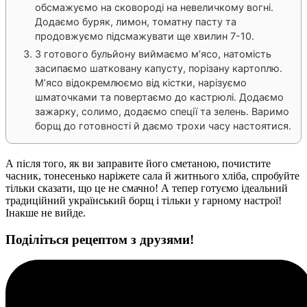
обсмажуємо на сковороді на невеличкому вогні.
Додаємо буряк, лимон, томатну пасту та
продовжуємо підсмажувати ще хвилин 7-10.
З готового бульйону виймаємо м’ясо, натомість
засипаємо шатковану капусту, порізану картоплю.
М’ясо відокремлюємо від кістки, нарізуємо
шматочками та повертаємо до кастрюлі. Додаємо
зажарку, солимо, додаємо спеції та зелень. Варимо
борщ до готовності й даємо трохи часу настоятися.
А після того, як ви заправите його сметаною, почистите
часник, тонесенько наріжете сала й житнього хліба, спробуйте
тільки сказати, що це не смачно! А тепер готуємо ідеальний
традиційний український борщ і тільки у гарному настрої!
Інакше не вийде.
Поділіться рецептом з друзями!