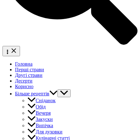
Головна
Перші страви
Другі страви
Десерти
Корисно
Більше рецептів
Сніданок
Обід
Вечеря
Закуски
Випічка
Для духовки
Кулінарні статті