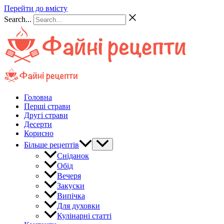
Перейти до вмісту
Search...
Головна
Перші страви
Другі страви
Десерти
Корисно
Більше рецептів
Сніданок
Обід
Вечеря
Закуски
Випічка
Для духовки
Кулінарні статті