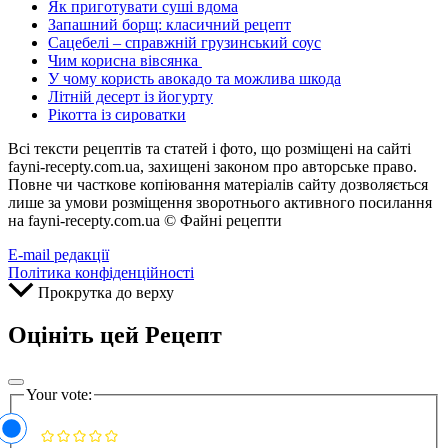
Як приготувати суші вдома
Запашний борщ: класичний рецепт
Сацебелі – справжній грузинський соус
Чим корисна вівсянка
У чому користь авокадо та можлива шкода
Літній десерт із йогурту
Рікотта із сироватки
Всі тексти рецептів та статей і фото, що розміщені на сайті
fayni-recepty.com.ua, захищені законом про авторське право.
Повне чи часткове копіювання матеріалів сайту дозволяється
лише за умови розміщення зворотнього активного посилання
на fayni-recepty.com.ua © Файні рецепти
E-mail редакції
Політика конфіденційності
Прокрутка до верху
Оцініть цей Рецепт
Your vote: