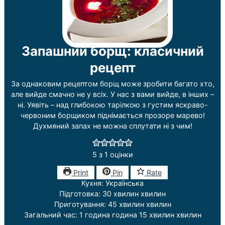
Запашний борщ: класичний
рецепт
За однаковим рецептом борщ може зробити багато хто,
але вийде смачно не у всіх. У нас з вами вийде, в інших –
ні. Уявіть – над глибокою тарілкою з густим яскраво-
червоним борщиком піднімається прозоре марево!
Духмяний запах не можна сплутати ні з чим!
5
з 1 оцінки
Print
Pin
Rate
Кухня:
Українська
Підготовка:
30
хвилин
хвилин
Приготування:
45
хвилин
хвилин
Загальний час:
1
година
година
15
хвилин
хвилин