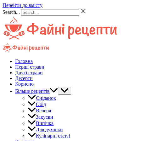
Перейти до вмісту
Search...
Головна
Перші страви
Другі страви
Десерти
Корисно
Більше рецептів
Сніданок
Обід
Вечеря
Закуски
Випічка
Для духовки
Кулінарні статті