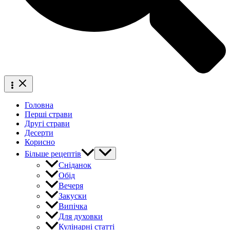
Головна
Перші страви
Другі страви
Десерти
Корисно
Більше рецептів
Сніданок
Обід
Вечеря
Закуски
Випічка
Для духовки
Кулінарні статті