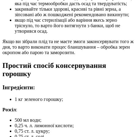
яка під час термообробки дасть осад та твердуватість;
закривайте тільки здорові, красиві та рівні зерна, а
зіпсовані або ж пошкоджені рекомендовано викинути;
якщо під час стерилізації або варіння якесь зерно
тріснуло, то варто його витягнути з банки, щоб не
утворився осад.
Якщо ви зібрали плід та не маєте змоги законсервувати того ж
дня, то варто виконати процес бланшування – обробка зерен
окропом або парою та заморозити.
Простий спосіб консервування
горошку
Інгредієнти:
1 кг зеленого горошку;
Розсіл
:
500 мл води;
0,25 ч. л. лимонної кислоти;
0,75 ст. л. цукру;
0,75 ст. л. солі.