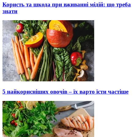
Користь та шкода при вживанні мідій: що треба
знати
5 найкорисніших овочів – їх варто їсти частіше