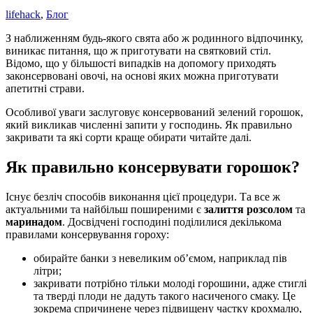
lifehack
,
Блог
З наближенням будь-якого свята або ж родинного відпочинку,
виникає питання, що ж приготувати на святковий стіл.
Відомо, що у більшості випадків на допомогу приходять
законсервовані овочі, на основі яких можна приготувати
апетитні страви.
Особливої уваги заслуговує консервований зелений горошок,
який викликав численні запити у господинь. Як правильно
закривати та які сорти краще обирати читайте далі.
Як правильно консервувати горошок?
Існує безліч способів виконання цієї процедури. Та все ж
актуальними та найбільш поширеними є
залиття
розсолом
та
маринадом
. Досвідчені господині поділилися декількома
правилами консервування гороху:
обирайте банки з невеликим об’ємом, наприклад пів
літри;
закривати потрібно тільки молоді горошини, адже стиглі
та тверді плоди не дадуть такого насиченого смаку. Це
зокрема спричинене через підвищену частку крохмалю,