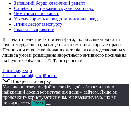
Запашний борщ: класичний рецепт
Сацебелі – справжній грузинський соус
Чим корисна вівсянка
У чому користь авокадо та можлива шкода
Літній десерт із йогурту
Рікотта із сироватки
Всі тексти рецептів та статей і фото, що розміщені на сайті
fayni-recepty.com.ua, захищені законом про авторське право.
Повне чи часткове копіювання матеріалів сайту дозволяється
лише за умови розміщення зворотнього активного посилання
на fayni-recepty.com.ua © Файні рецепти
E-mail редакції
Політика конфіденційності
Прокрутка до верху
Ми використовуємо файли cookie, щоб забезпечити вам
найкращий досвід користування нашим сайтом. Якщо ви
продовжите користуватися ним, ми вважатимемо, що ви
погоджуєтесь.
Згода