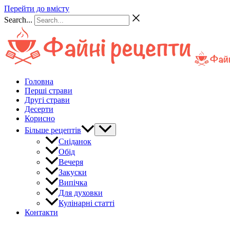
Перейти до вмісту
Search...
Головна
Перші страви
Другі страви
Десерти
Корисно
Більше рецептів
Сніданок
Обід
Вечеря
Закуски
Випічка
Для духовки
Кулінарні статті
Контакти