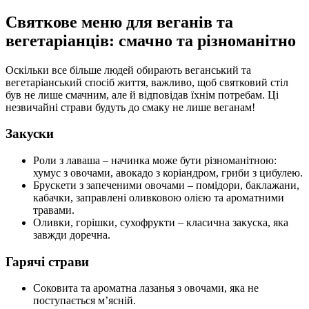
Святкове меню для веганів та
вегетаріанців: смачно та різноманітно
Оскільки все більше людей обирають веганський та
вегетаріанський спосіб життя, важливо, щоб святковий стіл
був не лише смачним, але й відповідав їхнім потребам. Ці
незвичайні страви будуть до смаку не лише веганам!
Закуски
Роли з лаваша – начинка може бути різноманітною:
хумус з овочами, авокадо з коріандром, гриби з цибулею.
Брускети з запеченими овочами – помідори, баклажани,
кабачки, заправлені оливковою олією та ароматними
травами.
Оливки, горішки, сухофрукти – класична закуска, яка
завжди доречна.
Гарячі страви
Соковита та ароматна лазанья з овочами, яка не
поступається м’ясній.