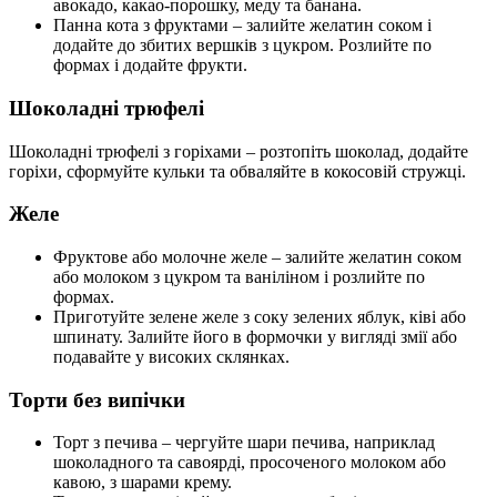
авокадо, какао-порошку, меду та банана.
Панна кота з фруктами – залийте желатин соком і
додайте до збитих вершків з цукром. Розлийте по
формах і додайте фрукти.
Шоколадні трюфелі
Шоколадні трюфелі з горіхами – розтопіть шоколад, додайте
горіхи, сформуйте кульки та обваляйте в кокосовій стружці.
Желе
Фруктове або молочне желе – залийте желатин соком
або молоком з цукром та ваніліном і розлийте по
формах.
Приготуйте зелене желе з соку зелених яблук, ківі або
шпинату. Залийте його в формочки у вигляді змії або
подавайте у високих склянках.
Торти без випічки
Торт з печива – чергуйте шари печива, наприклад
шоколадного та савоярді, просоченого молоком або
кавою, з шарами крему.