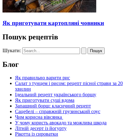
Як приготувати картопляні човники
Пошук рецептів
Шукати:
Блог
Як правильно варити рис
Салат з тунцем і рисом: рецепт пісної страви за 20
хвилин
Ідеальний рецепт українського борщу
Як приготувати суші вдома
Запашний борщ: класичний рецепт
Сацебелі – справжній грузинський соус
Чим корисна вівсянка
У чому користь авокадо та можлива шкода
Літній десерт із йогурту
Рікотта із сироватки