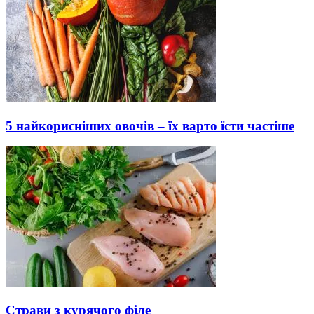
5 найкорисніших овочів – їх варто їсти частіше
Страви з курячого філе