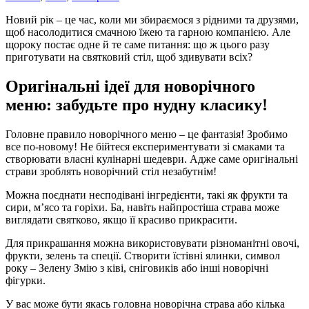
Новий рік – це час, коли ми збираємося з рідними та друзями,
щоб насолодитися смачною їжею та гарною компанією. Але
щороку постає одне й те саме питання: що ж цього разу
приготувати на святковий стіл, щоб здивувати всіх?
Оригінальні ідеї для новорічного
меню: забудьте про нудну класику!
Головне правило новорічного меню – це фантазія! Зробимо
все по-новому! Не бійтеся експериментувати зі смаками та
створювати власні кулінарні шедеври. Адже саме оригінальні
страви зроблять новорічний стіл незабутнім!
Можна поєднати несподівані інгредієнти, такі як фрукти та
сири, м’ясо та горіхи. Ба, навіть найпростіша страва може
виглядати святково, якщо її красиво прикрасити.
Для прикрашання можна використовувати різноманітні овочі,
фрукти, зелень та спеції. Створити їстівні ялинки, символ
року – Зелену Змію з ківі, сніговиків або інші новорічні
фігурки.
У вас може бути якась головна новорічна страва або кілька