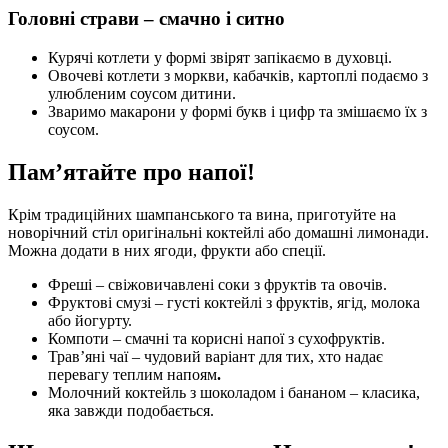
Головні страви – смачно і ситно
Курячі котлети у формі звірят запікаємо в духовці.
Овочеві котлети з моркви, кабачків, картоплі подаємо з
улюбленим соусом дитини.
Зваримо макарони у формі букв і цифр та змішаємо їх з
соусом.
Пам’ятайте про напої!
Крім традиційних шампанського та вина, приготуйте на
новорічний стіл оригінальні коктейлі або домашні лимонади.
Можна додати в них ягоди, фрукти або спеції.
Фреші – свіжовичавлені соки з фруктів та овочів.
Фруктові смузі – густі коктейлі з фруктів, ягід, молока
або йогурту.
Компоти – смачні та корисні напої з сухофруктів.
Трав’яні чаї – чудовий варіант для тих, хто надає
перевагу теплим напоям
.
Молочний коктейль з шоколадом і бананом – класика,
яка завжди подобається.