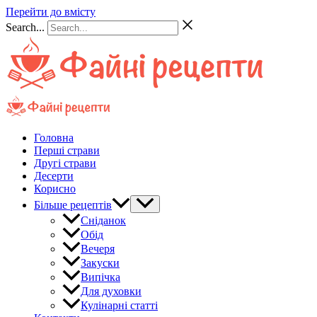
Перейти до вмісту
Search...
Головна
Перші страви
Другі страви
Десерти
Корисно
Більше рецептів
Сніданок
Обід
Вечеря
Закуски
Випічка
Для духовки
Кулінарні статті