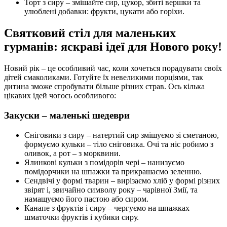
Торт з сиру – змішайте сир, цукор, збиті вершки та
улюблені добавки: фрукти, цукати або горіхи.
Святковий стіл для маленьких
гурманів: яскраві ідеї для Нового року!
Новий рік – це особливий час, коли хочеться порадувати своїх
дітей смаколиками. Готуйте їх невеликими порціями, так
дитина зможе спробувати більше різних страв. Ось кілька
цікавих ідей чогось особливого:
Закуски – маленькі шедеври
Сніговики з сиру – натертий сир змішуємо зі сметаною,
формуємо кульки – тіло сніговика. Очі та ніс робимо з
оливок, а рот – з морквини.
Ялинкові кульки з помідорів чері – нанизуємо
помідорчики на шпажки та прикрашаємо зеленню.
Сендвічі у формі тварин – вирізаємо хліб у формі різних
звірят і, звичайно символу року – чарівної Змії, та
намащуємо його пастою або сиром.
Канапе з фруктів і сиру – чергуємо на шпажках
шматочки фруктів і кубики сиру.