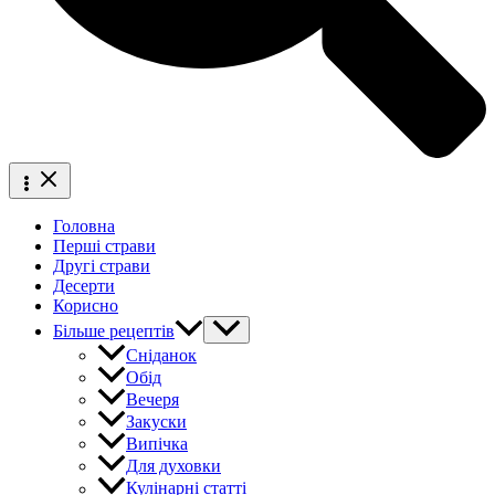
Головна
Перші страви
Другі страви
Десерти
Корисно
Більше рецептів
Сніданок
Обід
Вечеря
Закуски
Випічка
Для духовки
Кулінарні статті