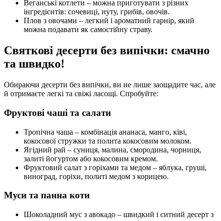
Веганські котлети – можна приготувати з різних
інгредієнтів: сочевиці, нуту, грибів, овочів.
Плов з овочами – легкий і ароматний гарнір, який
можна подавати як самостійну страву.
Святкові десерти без випічки: смачно
та швидко!
Обираючи десерти без випічки, ви не лише заощадите час, але
й отримаєте легкі та свіжі ласощі. Спробуйте:
Фруктові чаші та салати
Тропічна чаша – комбінація ананаса, манго, ківі,
кокосової стружки та полита кокосовим молоком.
Ягідний рай – суниця, малина, смородина, чорниця,
залиті йогуртом або кокосовим кремом.
Фруктовий салат з горіхами та медом – яблука, груші,
виноград, горіхи, политі медом з корицею.
Муси та панна коти
Шоколадний мус з авокадо – швидкий і ситний десерт з