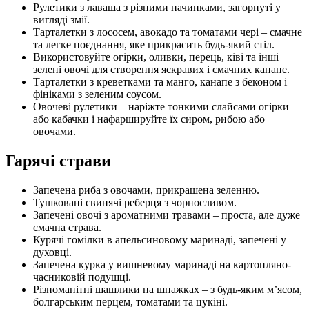
Рулетики з лаваша з різними начинками, загорнуті у
вигляді змії.
Тарталетки з лососем, авокадо та томатами чері – смачне
та легке поєднання, яке прикрасить будь-який стіл.
Використовуйте огірки, оливки, перець, ківі та інші
зелені овочі для створення яскравих і смачних канапе.
Тарталетки з креветками та манго, канапе з беконом і
фініками з зеленим соусом.
Овочеві рулетики – наріжте тонкими слайсами огірки
або кабачки і нафаршируйте їх сиром, рибою або
овочами.
Гарячі страви
Запечена риба з овочами, прикрашена зеленню.
Тушковані свинячі реберця з чорносливом.
Запечені овочі з ароматними травами – проста, але дуже
смачна страва.
Курячі гомілки в апельсиновому маринаді, запечені у
духовці.
Запечена курка у вишневому маринаді на картопляно-
часниковій подушці.
Різноманітні шашлики на шпажках – з будь-яким м’ясом,
болгарським перцем, томатами та цукіні.