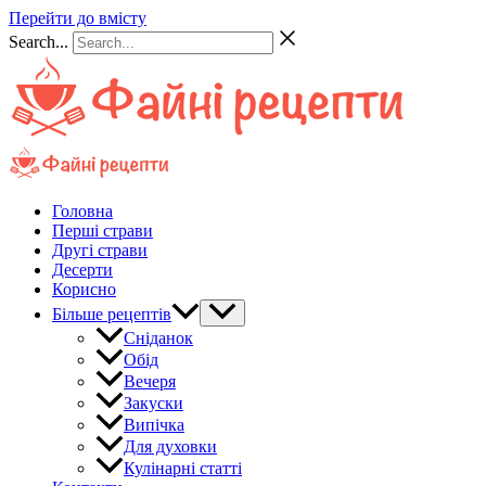
Перейти до вмісту
Search...
Головна
Перші страви
Другі страви
Десерти
Корисно
Більше рецептів
Сніданок
Обід
Вечеря
Закуски
Випічка
Для духовки
Кулінарні статті