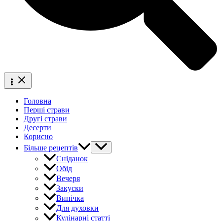
Головна
Перші страви
Другі страви
Десерти
Корисно
Більше рецептів
Сніданок
Обід
Вечеря
Закуски
Випічка
Для духовки
Кулінарні статті