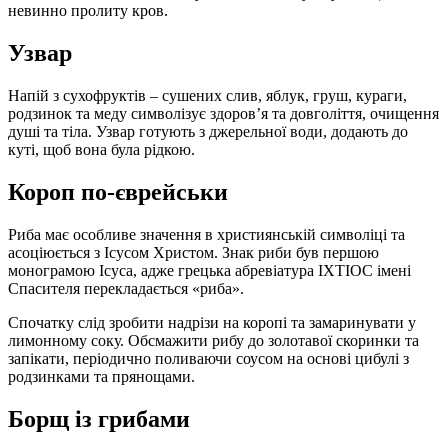
невинно пролиту кров.
Узвар
Напій з сухофруктів – сушених слив, яблук, груш, кураги,
родзинок та меду символізує здоров’я та довголіття, очищення
душі та тіла. Узвар готують з джерельної води, додають до
куті, щоб вона була рідкою.
Короп по-єврейськи
Риба має особливе значення в християнській символіці та
асоціюється з Ісусом Христом. Знак риби був першою
монограмою Ісуса, адже грецька абревіатура ІХТІОС імені
Спасителя перекладається «риба».
Спочатку слід зробити надрізи на коропі та замаринувати у
лимонному соку. Обсмажити рибу до золотавої скоринки та
запікати, періодично поливаючи соусом на основі цибулі з
родзинками та прянощами.
Борщ із грибами