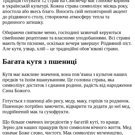
Традиція готувати 12 страв на Святвечір має глибоке коріння
в українській культурі. Кожна страва символізує місяць року,
апостола або якесь благо. Вносить свій неповторний акцент
до різдвяного столу, створюючи атмосферу тепла та
родинного затишку.
Обираючи святкове меню, господині зазвичай керуються
сімейними рецептами та власними уподобаннями. Всі страви
мають бути пісними, оскільки вечеря завершує Різдвяний піст.
Але кутя, узвар, хліб – це традиційні обов’язкові страви.
Багата кутя з пшениці
Кутя має важливе значення, вона пов’язана з культом наших
предків та їхнім вшануванням. Це головна страва, яка
символізує достаток і єднання родини, радість від народження
Сина Божого.
Готується з пшениці або рису, меду, маку, горіхів та родзинок.
Пшеницю потрібно замочити, відварити та додати до неї мед,
подрібнений мак та сухофрукти.
Що більше смачних інгредієнтів у багатій куті, то краще.
Зерно для наших пращурів було символом вічного життя. Мед
означає Боже слово, чистоту. Мак символізує мучеництво,