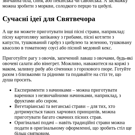
звичайна біла, синя, або пекінська чи савойська. А засмажку
можна зробити з моркви, солодкого перцю та цибулі.
Сучасні ідеї для Святвечора
А ще ви можете приготувати інші пісні страви, наприклад:
пісну картопляну запіканку з грибами, пісні котлети з
капусти, тушкований гарбуз з цибулею та зеленню, тушковану
квасолю в томатному соусі або пісний медовий кекс.
Приготуйте рагу з овочів, запечений лаваш з овочами, будь-які
овочеві салати або вінегрет. Можливо, наважитеся на коржі з
маком, заливну рибу або січеники з горохового пюре. Готуйте
разом з близькими та рідними та подавайте на стіл те, що
душа просить.
Експерименти з начинками – можна приготувати
вареники з незвичайними начинками, наприклад, з
фруктами або сиром.
Вегетаріанські та веганські страви – для тих, хто
дотримується таких харчових принципів, можна
приготувати багато смачних пісних страв.
Оригінальні подачі – навіть традиційні страви можна
подати в оригінальному оформленні, що зробить стіл ще
більш святковим.