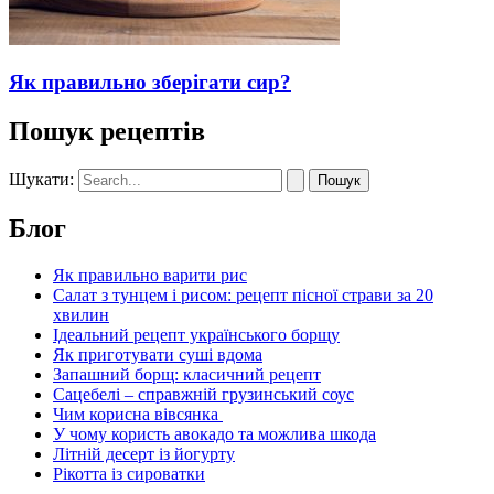
Як правильно зберігати сир?
Пошук рецептів
Шукати:
Блог
Як правильно варити рис
Салат з тунцем і рисом: рецепт пісної страви за 20
хвилин
Ідеальний рецепт українського борщу
Як приготувати суші вдома
Запашний борщ: класичний рецепт
Сацебелі – справжній грузинський соус
Чим корисна вівсянка
У чому користь авокадо та можлива шкода
Літній десерт із йогурту
Рікотта із сироватки