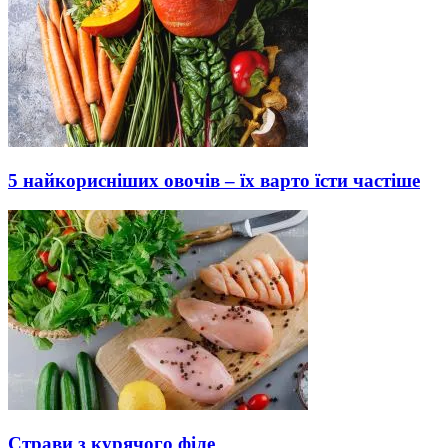
5 найкорисніших овочів – їх варто їсти частіше
Страви з курячого філе