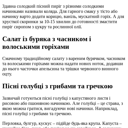
Здавна солодкий пісний пиріг з різними солодкими
начинками називали коляда. Для гарного смаку у тісто або
начинку варто додати корицю, ваніль, мускатний горіх. А для
хрусткої скоринки за 10-15 хвилин до готовності змастити
пиріг сиропом з цукру та рослинної олії.
Салат із буряка з часником і
волоськими горіхами
Смачному традиційному салату з вареним бурячком, часником
та волоськими горіхами можна надати нових ноток, додавши
до нього часточки апельсина та трішки червоного винного
оцту.
Пісні голубці з грибами та гречкою
Зазвичай готуються пісні голубці з капустяного листя і
рисовою або пшоняною начинкою. Але голубці – це страва, з
якою можна гратися, вигадуючи нові начинки. Наприклад,
пісні голубці з грибами та гречкою.
Перловка, булгур, кускус – підійде будь-яка крупа. Капуста –