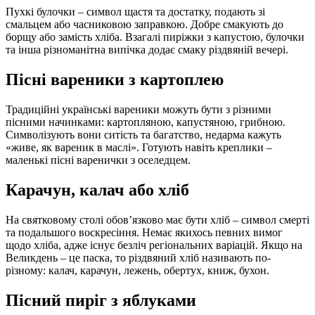
Пухкі булочки – символ щастя та достатку, подають зі
смальцем або часниковою заправкою. Добре смакують до
борщу або замість хліба. Взагалі пиріжки з капустою, булочки
та інша різноманітна випічка додає смаку різдвяній вечері.
Пісні вареники з картоплею
Традиційні українські вареники можуть бути з різними
пісними начинками: картопляною, капустяною, грибною.
Символізують вони ситість та багатство, недарма кажуть
«живе, як вареник в маслі». Готують навіть креплики –
маленькі пісні варенички з оселедцем.
Карачун, калач або хліб
На святковому столі обов’язково має бути хліб – символ смерті
та подальшого воскресіння. Немає якихось певних вимог
щодо хліба, адже існує безліч регіональних варіацій. Якщо на
Великдень – це паска, то різдвяний хліб називають по-
різному: калач, карачун, лежень, обертух, книж, бухон.
Пісний пиріг з яблуками