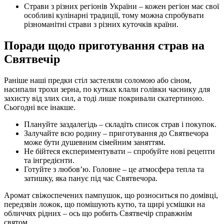
Страви з різних регіонів України – кожен регіон має свої
особливі кулінарні традиції, тому можна спробувати
різноманітні страви з різних куточків країни.
Поради щодо приготування страв на
Святвечір
Раніше наші предки стіл застеляли соломою або сіном,
насипали трохи зерна, по кутках клали голівки часнику для
захисту від злих сил, а тоді лише покривали скатертиною.
Сьогодні все інакше.
Плануйте заздалегідь – складіть список страв і покупок.
Залучайте всю родину – приготування до Святвечора
може бути душевним сімейним заняттям.
Не бійтеся експериментувати – спробуйте нові рецепти
та інгредієнти.
Готуйте з любов’ю. Головне – це атмосфера тепла та
затишку, яка панує під час Святвечора.
Аромат свіжоспечених пампушок, що розноситься по домівці,
передзвін ложок, що помішують кутю, та щирі усмішки на
обличчях рідних – ось що робить Святвечір справжнім
святом.