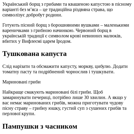
Український борщ з грибами та квашеною капустою в пісному
варіанті без м’яса – це традиційна різдвяна страва, що
символізує добробут родини.
Готують пісний борщ з борошняними вушками – маленькими
вареничками з грибною начинкою. Червоний борщ в
українській традиції є символом крові невинних малюків,
вбитих у Вифлеємі царем Іродом.
Тушкована капуста
Слід нарізати та обсмажити капусту, моркву, цибулю. Додати
томатну пасту та подрібнений чорнослив і тушкувати.
Мариновані гриби
Найкраще смакують мариновані білі гриби. Щоб
замаринувати печериці, потрібно лише 30 хвилин. А якщо у
вас немає маринованих грибів, можна приготувати чудову
пісну страву – грибну юшку, густий суп з сушених грибів та
перлової крупи.
Пампушки з часником