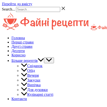
Перейти до вмісту
Search...
Головна
Перші страви
Другі страви
Десерти
Корисно
Більше рецептів
Сніданок
Обід
Вечеря
Закуски
Випічка
Для духовки
Кулінарні статті
Контакти