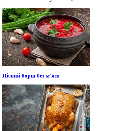
Пісний борщ без м’яса