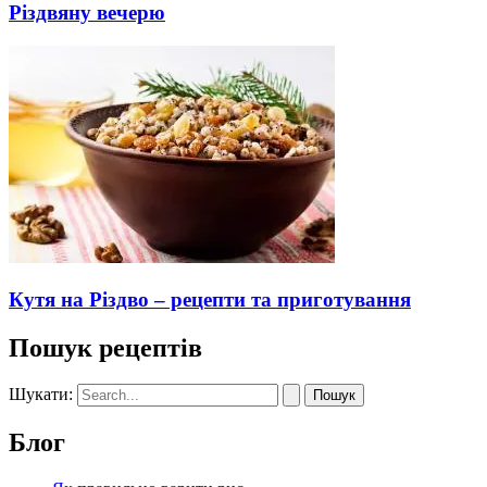
Різдвяну вечерю
Кутя на Різдво – рецепти та приготування
Пошук рецептів
Шукати:
Блог