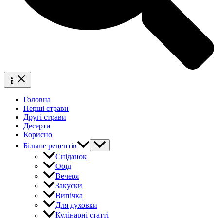
Головна
Перші страви
Другі страви
Десерти
Корисно
Більше рецептів
Сніданок
Обід
Вечеря
Закуски
Випічка
Для духовки
Кулінарні статті