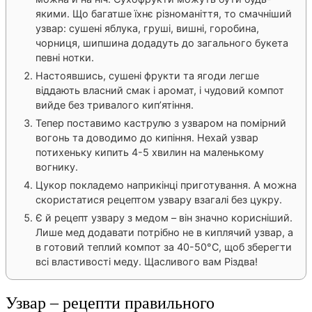
якими. Що багатше їхнє різноманіття, то смачніший
узвар: сушені яблука, груші, вишні, горобина,
чорниця, шипшина додадуть до загального букета
певні нотки.
Настоявшись, сушені фрукти та ягоди легше
віддають власний смак і аромат, і чудовий компот
вийде без тривалого кип’ятіння.
Тепер поставимо каструлю з узваром на помірний
вогонь та доводимо до кипіння. Нехай узвар
потихеньку кипить 4-5 хвилин на маленькому
вогнику.
Цукор покладемо наприкінці приготування. А можна
скористатися рецептом узвару взагалі без цукру.
Є й рецепт узвару з медом – він значно корисніший.
Лише мед додавати потрібно не в киплячий узвар, а
в готовий теплий компот за 40-50°С, щоб зберегти
всі властивості меду. Щасливого вам Різдва!
Узвар – рецепти правильного