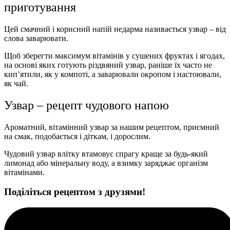
приготування
Цей смачний і корисний напій недарма називається узвар – від
слова заварювати.
Щоб зберегти максимум вітамінів у сушених фруктах і ягодах,
на основі яких готують різдвяний узвар, раніше їх часто не
кип’ятили, як у компоті, а заварювали окропом і настоювали,
як чай.
Узвар – рецепт чудового напою
Ароматний, вітамінний узвар за нашим рецептом, приємний
на смак, подобається і діткам, і дорослим.
Чудовий узвар влітку втамовує спрагу краще за будь-який
лимонад або мінеральну воду, а взимку заряджає організм
вітамінами.
Поділіться рецептом з друзями!