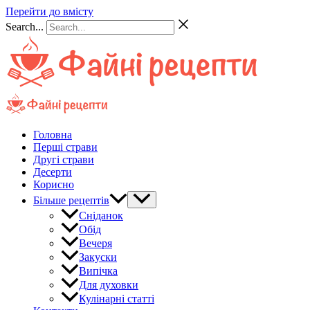
Перейти до вмісту
Search...
Головна
Перші страви
Другі страви
Десерти
Корисно
Більше рецептів
Сніданок
Обід
Вечеря
Закуски
Випічка
Для духовки
Кулінарні статті