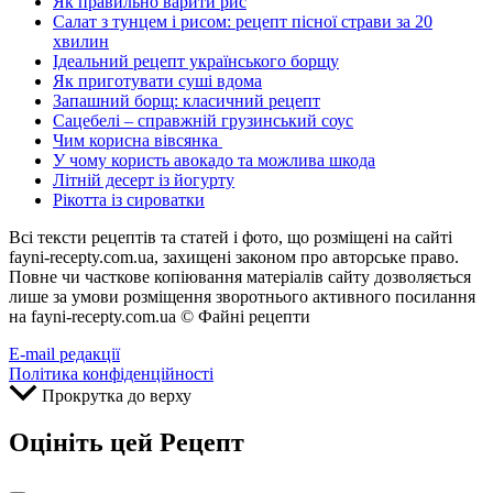
Як правильно варити рис
Салат з тунцем і рисом: рецепт пісної страви за 20
хвилин
Ідеальний рецепт українського борщу
Як приготувати суші вдома
Запашний борщ: класичний рецепт
Сацебелі – справжній грузинський соус
Чим корисна вівсянка
У чому користь авокадо та можлива шкода
Літній десерт із йогурту
Рікотта із сироватки
Всі тексти рецептів та статей і фото, що розміщені на сайті
fayni-recepty.com.ua, захищені законом про авторське право.
Повне чи часткове копіювання матеріалів сайту дозволяється
лише за умови розміщення зворотнього активного посилання
на fayni-recepty.com.ua © Файні рецепти
E-mail редакції
Політика конфіденційності
Прокрутка до верху
Оцініть цей Рецепт