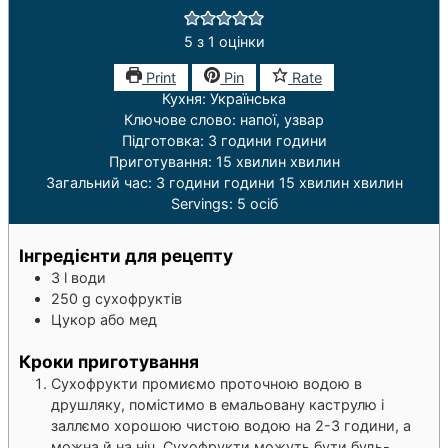
5
з 1 оцінки
Print
Pin
Rate
Кухня:
Українська
Ключове слово:
напої, узвар
Підготовка:
3
години
години
Приготування:
15
хвилин
хвилин
Загальний час:
3
години
години
15
хвилин
хвилин
Servings:
5
осіб
Інгредієнти для рецепту
3
l
води
250
g
сухофруктів
Цукор або мед
Кроки приготування
Сухофрукти промиємо проточною водою в
друшляку, помістимо в емальовану каструлю і
заллємо хорошою чистою водою на 2-3 години, а
можна й на ніч. Сухофрукти можуть бути будь-