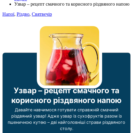
Узвар – рецепт смачного та корисного різдвяного напою
Напої
,
Різдво
,
Святвечір
Узвар – рецепт смачного та
корисного різдвяного напою
Давайте навчимося готувати справжній смачний
різдвяний узвар! Адже узвар із сухофруктів разом із
пшеничною кутею – дві найголовніші страви різдвяного
столу.