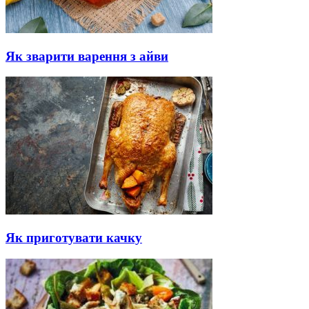
Як зварити варення з айви
Як приготувати качку