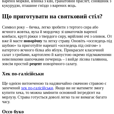
вареної моркви, ялинка з ківі, гранатовий браслет, соняшник з
кукурудзи, пташине гніздо з варених яєць.
Що приготувати на святковий стіл?
Символ року – бичка, легко зробити з тертого сира або
яєчного жовтка, вуха й мордочку зі шматочків вареної
ковбаси, круті ріжки з твердого сиру, мрійливі очі з оливок. От
вже й маєте
новорічну
та легку страву. Оновіть «оселедець під
шубою» та приготуйте нарешті «оселедець під снігом» з
натертого яєчного білка або яблук. Прикрасьте класичний
салат з грибами, картоплею й капустою окремо підсмаженими
невеликими шапочками печериць – і вийде лісова галявина,
зовсім простий
рецепт
новорічного салату.
Хек по-галісійськи
Ще однією витонченою та надзвичайно смачною стравою є
запечений
хек по-галісійськи
. Якщо ви не матимете змогу
купити хека, то можна замінити основний інгредієнт на
мерлузу. Страва готується доволі легко та не вимагає багато
часу.
Оссо буко