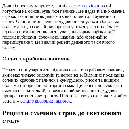
Доволі простим у приготуванні є
салат з печінки
, який
готується на основі будь-якої печінки. Це надзвичайно смачна
страва, яка підійде як для святкового, так і для буденного
столу. Основний інгредієнт чудово поєднується з багатьма
овочами, які, зазвичай, використовуються у салатах. Окрім
вдалого поєднання, зверніть увагу на форму нарізки та її
подачі: кубиками, соломкою, шарами або ж звичайне
перемішування. Це вдалий рецепт дешевого та смачного
салату.
Салат з крабових паличок
Не менш популярним та відомим є салат з крабових паличок,
який має чимало видозмін та доповнень. Відмінне поєднання
солених крабових паличок з кукурудзою, рисом та іншими
овочами створює неповторний смак. Це рецепт дешевого та
смачного салату, який, завдяки своїй вишуканості, чудово
прикрашає святкову трапезу. Про те, як готувати салат читайте
рецепт –
салат з крабових паличок.
Рецепти смачних страв до святкового
столу