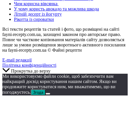
Чим корисна вівсянка
У чому користь авокадо та можлива шкода
Літній десерт із йогурту
Рікотта із сироватки
Всі тексти рецептів та статей і фото, що розміщені на сайті
fayni-recepty.com.ua, захищені законом про авторське право.
Повне чи часткове копіювання матеріалів сайту дозволяється
лише за умови розміщення зворотнього активного посилання
на fayni-recepty.com.ua © Файні рецепти
E-mail редакції
Політика конфіденційності
Прокрутка до верху
Ми використовуємо файли cookie, щоб забезпечити вам
найкращий досвід користування нашим сайтом. Якщо ви
продовжите користуватися ним, ми вважатимемо, що ви
погоджуєтесь.
Згода