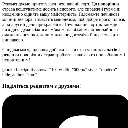
Рекомендуємо приготувати печінковий торт. Ця
новорічна
страва коштуватиме досить недорого, але справжні гурмани
неодмінно оцінять вашу майстерність. Підсмажте печінкові
млинці звечора й змастіть майонезом, щоб добре просочилися,
а на другий день прикрашайте. Печінковий тортик завжди
виходить дуже ніжним і м’яким, на відміну від звичайного
смаження печінки, коли можна не догледіти й пересмажити
випадково.
Сподіваємося, що наша добірка легких та смачних
салатів
і
рецепти
новорічних страв зроблять ваше свято привабливим і
неповторним!
[cooked-recipe-list show=”10″ width=”600px” style=”modern”
hide_author=”true”]
Поділіться рецептом з друзями!