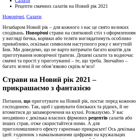
Салати
Рецепти смачних салатів на Новий рік 2021
Новорічні
,
Салати
Незабаром Новий рік – для кожного з нас це свято великих
сподівань.
Новорічні
страви на святковий стіл з оформленням
у вигляді бичка, корівки або теляти виглядатимуть особливо
привабливо, оскільки символом наступного року є могутній
Бик. Ми доведемо, що не варто витрачати багато коштів для
приготування новорічної трапези. Дешеві салати та водночас
смачні та прості у приготуванні – те, що треба. Звичайно –
багато зелені й не обов’язково скрізь м’ясо!
Страви на Новий рік 2021 –
прикрашаємо з фантазією
Питання,
що
приготувати на Новий рік, постає перед кожною
господинею. Так, щоб і здивувати близьких та рідних, й не
втомитися до запаморочення на кухні. Розказуємо. У вас
неодмінно є декілька власних фірмових
рецептів
салатів або
інших страв, отже скористайтеся ними. А для
приголомшливого ефекту гарненько прикрасьте! Ось декілька
ідей: годинник з намальованими цифрами на кружальцях