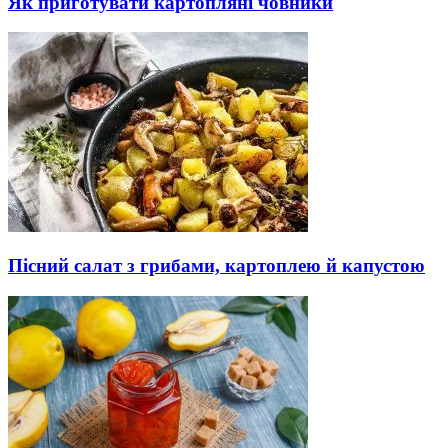
Як приготувати картопляні човники
Пісний салат з грибами, картоплею й капустою