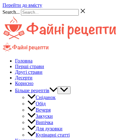
Перейти до вмісту
Search...
Головна
Перші страви
Другі страви
Десерти
Корисно
Більше рецептів
Сніданок
Обід
Вечеря
Закуски
Випічка
Для духовки
Кулінарні статті