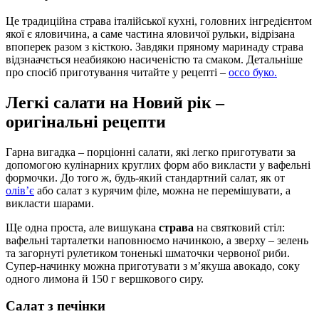
Це традиційна страва італійської кухні, головних інгредієнтом
якої є яловичина, а саме частина яловичої рульки, відрізана
впоперек разом з кісткою. Завдяки пряному маринаду страва
відзнаачється неабиякою насиченістю та смаком. Детальніше
про спосіб приготування читайте у рецепті –
оссо буко.
Легкі салати на Новий рік –
оригінальні рецепти
Гарна вигадка – порціонні салати, які легко приготувати за
допомогою кулінарних круглих форм або викласти у вафельні
формочки. До того ж, будь-який стандартний салат, як от
олів’є
або салат з курячим філе, можна не перемішувати, а
викласти шарами.
Ще одна проста, але вишукана
страва
на святковий стіл:
вафельні тарталетки наповнюємо начинкою, а зверху – зелень
та загорнуті рулетиком тоненькі шматочки червоної риби.
Супер-начинку можна приготувати з м’якуша авокадо, соку
одного лимона й 150 г вершкового сиру.
Салат з печінки