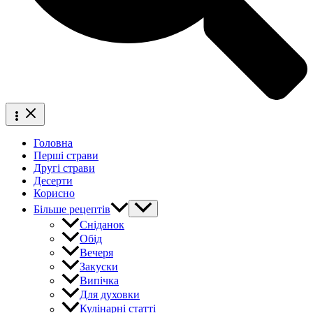
Головна
Перші страви
Другі страви
Десерти
Корисно
Більше рецептів
Сніданок
Обід
Вечеря
Закуски
Випічка
Для духовки
Кулінарні статті