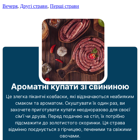
Вечеря
,
Другі страви
,
Перші страви
Ароматні купати зі свининою
Це злегка пікантні ковбаски, які відзначаються неабияким
смаком та ароматом. Скуштувати їх один раз, ви
захочете приготувати купати неодноразово для своєї
сім’ї чи друзів. Перед подачею на стіл, їх потрібно
підсмажити до золотистого скоринки. Ця страва
відмінно поєднується з гірчицею, печеними та свіжими
овочами.