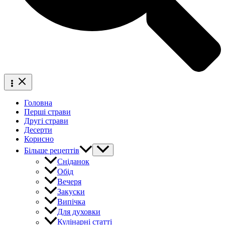
Головна
Перші страви
Другі страви
Десерти
Корисно
Більше рецептів
Сніданок
Обід
Вечеря
Закуски
Випічка
Для духовки
Кулінарні статті