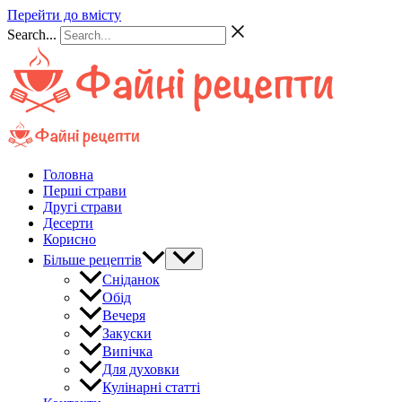
Перейти до вмісту
Search...
Головна
Перші страви
Другі страви
Десерти
Корисно
Більше рецептів
Сніданок
Обід
Вечеря
Закуски
Випічка
Для духовки
Кулінарні статті