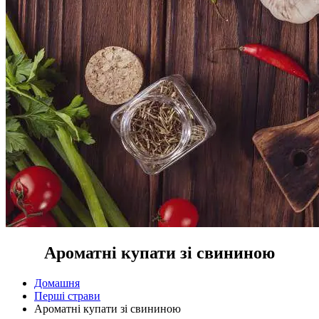
Ароматні купати зі свининою
Домашня
Перші страви
Ароматні купати зі свининою