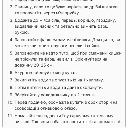
Свинину, сало та цибулю наріжте на дрібні шматки
та пропустіть через м’ясорубку.
Додайте до м’яса сіль, перець, корицю, гвоздику,
видавлений часник та ретельно вимніть фарш
рукою.
Заповнюйте фаршем замочені кишки. Для цього, ви
можете використовувати невеликі лейки.
Заповнюйте не надто туго, щоб при смаженні кишки
не тріснули та фарш не виліз. Орієнтуйтеся на
довжину 20-25 см.
Акуратно з’єднуйте кінці купат.
Закип’ятіть воду та опустіть їх на 1 хвилину.
Потім витягніть з води та дайте охолонути.
Зберігайте у холодильнику до 2 тижнів
Перед подачею, обсмажте купати з обох сторін на
сковорідці з оливковою олією.
Намагайтеся подавати їх у гарячому та теплому
вигляді. Так вони набагато апетитніші та ароматніші.