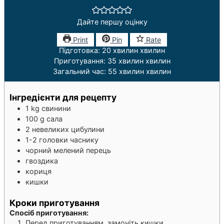
Дайте першу оцінку
Print
Pin
Rate
Підготовка:
20
хвилин
хвилин
Приготування:
35
хвилин
хвилин
Загальний час:
55
хвилин
хвилин
Інгредієнти для рецепту
1
kg
свинини
100
g
сала
2
невеликих цибулини
1-2
головки часнику
чорний мелений перець
гвоздика
кориця
кишки
Кроки приготування
Спосіб приготування:
Перед приготуванням, замочіть кишки.