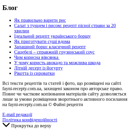
Блог
Як правильно варити рис
Салат з тунцем і рисом: рецепт пісної страви за 20
хвилин
Ідеальний рецепт українського борщу
Як приготувати суші вдома
Запашний борщ: класичний рецепт
Сацебелі – справжній грузинський соус
Чим корисна вівсянка
У чому користь авокадо та можлива шкода
Літній десерт із йогурту
Рікотта із сироватки
Всі тексти рецептів та статей і фото, що розміщені на сайті
fayni-recepty.com.ua, захищені законом про авторське право.
Повне чи часткове копіювання матеріалів сайту дозволяється
лише за умови розміщення зворотнього активного посилання
на fayni-recepty.com.ua © Файні рецепти
E-mail редакції
Політика конфіденційності
Прокрутка до верху