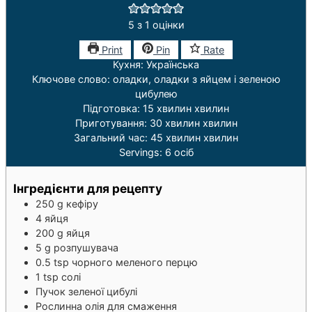
5
з 1 оцінки
Print
Pin
Rate
Кухня:
Українська
Ключове слово:
оладки, оладки з яйцем і зеленою
цибулею
Підготовка:
15
хвилин
хвилин
Приготування:
30
хвилин
хвилин
Загальний час:
45
хвилин
хвилин
Servings:
6
осіб
Інгредієнти для рецепту
250
g
кефіру
4
яйця
200
g
яйця
5
g
розпушувача
0.5
tsp
чорного меленого перцю
1
tsp
солі
Пучок зеленої цибулі
Рослинна олія для смаження