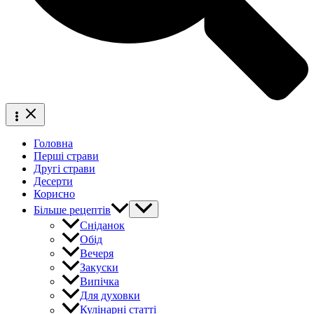
Головна
Перші страви
Другі страви
Десерти
Корисно
Більше рецептів
Сніданок
Обід
Вечеря
Закуски
Випічка
Для духовки
Кулінарні статті