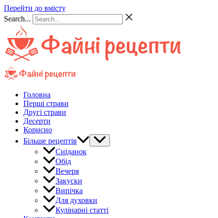
Перейти до вмісту
Search...
Головна
Перші страви
Другі страви
Десерти
Корисно
Більше рецептів
Сніданок
Обід
Вечеря
Закуски
Випічка
Для духовки
Кулінарні статті