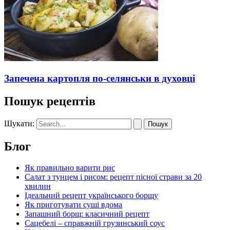
Запечена картопля по-селянськи в духовці
Пошук рецептів
Шукати:
Блог
Як правильно варити рис
Салат з тунцем і рисом: рецепт пісної страви за 20
хвилин
Ідеальний рецепт українського борщу
Як приготувати суші вдома
Запашний борщ: класичний рецепт
Сацебелі – справжній грузинський соус