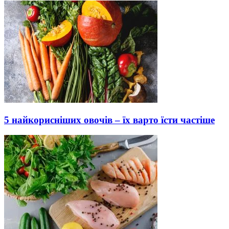
5 найкорисніших овочів – їх варто їсти частіше