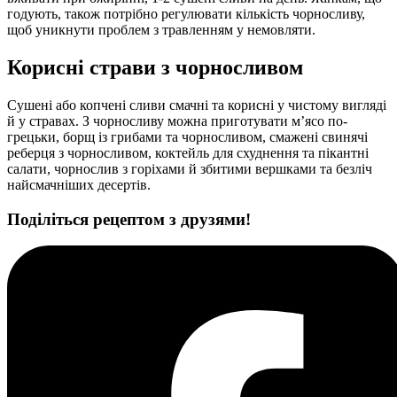
годують, також потрібно регулювати кількість чорносливу,
щоб уникнути проблем з травленням у немовляти.
Корисні страви з чорносливом
Сушені або копчені сливи смачні та корисні у чистому вигляді
й у стравах. З чорносливу можна приготувати м’ясо по-
грецьки, борщ із грибами та чорносливом, смажені свинячі
реберця з чорносливом, коктейль для схуднення та пікантні
салати, чорнослив з горіхами й збитими вершками та безліч
найсмачніших десертів.
Поділіться рецептом з друзями!