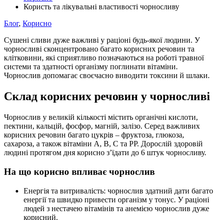
Користь та лікувальні властивості чорносливу
Блог
,
Корисно
Сушені сливи дуже важливі у раціоні будь-якої людини. У
чорносливі сконцентровано багато корисних речовин та
клітковини, які сприятливо позначаються на роботі травної
системи та здатності організму поглинати вітаміни.
Чорнослив допомагає своєчасно виводити токсини й шлаки.
Склад корисних речовин у чорносливі
Чорнослив у великій кількості містить органічні кислоти,
пектини, кальцій, фосфор, магній, залізо. Серед важливих
корисних речовин багато цукрів – фруктоза, глюкоза,
сахароза, а також вітаміни А, В, С та РР. Дорослій здоровій
людині протягом дня корисно з’їдати до 6 штук чорносливу.
На що корисно впливає чорнослив
Енергія та витривалість: чорнослив здатний дати багато
енергії та швидко привести організм у тонус. У раціоні
людей з нестачею вітамінів та анемією чорнослив дуже
корисний.