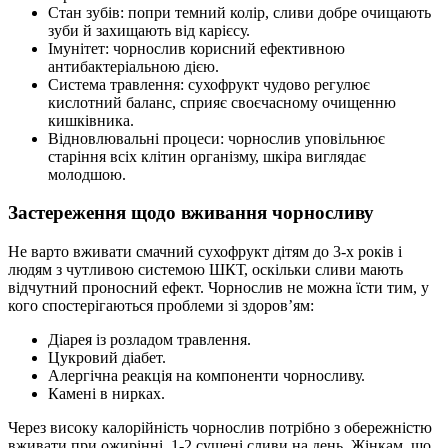
Стан зубів: попри темний колір, сливи добре очищають
зуби й захищають від карієсу.
Імунітет: чорнослив корисний ефективною
антибактеріальною дією.
Система травлення: сухофрукт чудово регулює
кислотний баланс, сприяє своєчасному очищенню
кишківника.
Відновлювальні процеси: чорнослив уповільнює
старіння всіх клітин організму, шкіра виглядає
молодшою.
Застереження щодо вживання чорносливу
Не варто вживати смачний сухофрукт дітям до 3-х років і
людям з чутливою системою ШКТ, оскільки сливи мають
відчутний проносний ефект. Чорнослив не можна їсти тим, у
кого спостерігаються проблеми зі здоров’ям:
Діарея із розладом травлення.
Цукровий діабет.
Алергічна реакція на компоненти чорносливу.
Камені в нирках.
Через високу калорійність чорнослив потрібно з обережністю
вживати при ожирінні, 1-2 сушені сливи на день. Жінкам, що