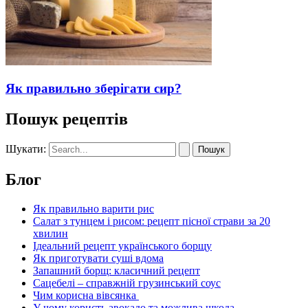
Як правильно зберігати сир?
Пошук рецептів
Шукати:
Блог
Як правильно варити рис
Салат з тунцем і рисом: рецепт пісної страви за 20
хвилин
Ідеальний рецепт українського борщу
Як приготувати суші вдома
Запашний борщ: класичний рецепт
Сацебелі – справжній грузинський соус
Чим корисна вівсянка
У чому користь авокадо та можлива шкода