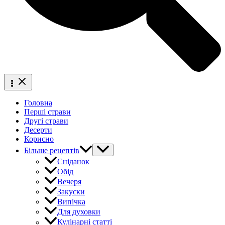
Головна
Перші страви
Другі страви
Десерти
Корисно
Більше рецептів
Сніданок
Обід
Вечеря
Закуски
Випічка
Для духовки
Кулінарні статті