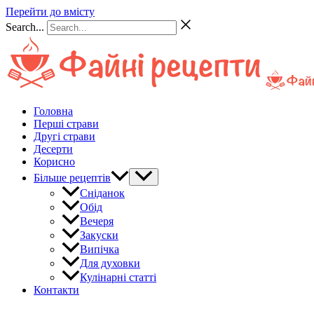
Перейти до вмісту
Search...
Головна
Перші страви
Другі страви
Десерти
Корисно
Більше рецептів
Сніданок
Обід
Вечеря
Закуски
Випічка
Для духовки
Кулінарні статті
Контакти