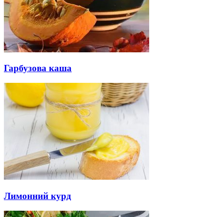
Гарбузова каша
Лимонний курд