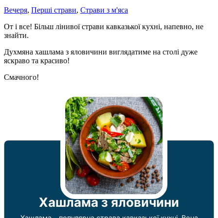
Вечеря
,
Перші страви
,
Страви з м'яса
От і все! Більш лінивої страви кавказької кухні, напевно, не
знайти.
Духмяна хашлама з яловичини виглядатиме на столі дуже
яскраво та красиво!
Смачного!
Хашлама з яловичини
Хашлама – популярна страва кавказької кухні. Вона