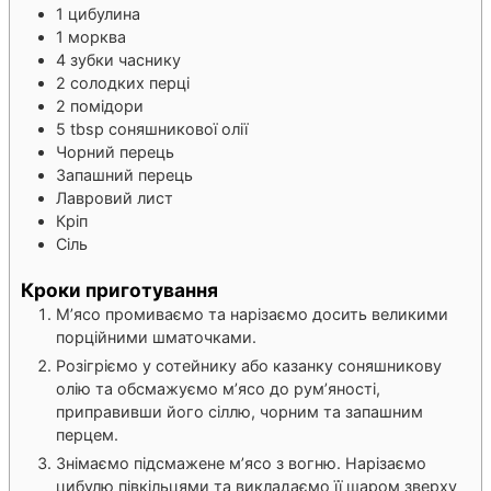
1
цибулина
1
морква
4
зубки часнику
2
солодких перці
2
помідори
5
tbsp
соняшникової олії
Чорний перець
Запашний перець
Лавровий лист
Кріп
Сіль
Кроки приготування
М’ясо промиваємо та нарізаємо досить великими
порційними шматочками.
Розігріємо у сотейнику або казанку соняшникову
олію та обсмажуємо м’ясо до рум’яності,
приправивши його сіллю, чорним та запашним
перцем.
Знімаємо підсмажене м’ясо з вогню. Нарізаємо
цибулю півкільцями та викладаємо її шаром зверху