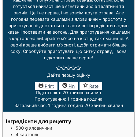
готується найчастіше з ягнятини або з телятини та
овочів. Це і не перша, і не зовсім друга страва. Але
головна перевага хашлами з яловичини – простота у
приготуванні: достатньо скласти всі інгредієнти в один
казан і поставити на вогонь. Для приготування хашлами
з картоплею вибирайте м’ясо на кістці, так смачніше. А
овочі краще вибрати м’ясисті, щоби отримати більше
соку. Спробуйте приготувати цю ситну страву, і вона
підкорить ваше серце!
Дайте першу оцінку
Print
Pin
Rate
Підготовка:
20
хвилин
хвилин
Приготування:
1
година
година
Загальний час:
1
година
година
20
хвилин
хвилин
Інгредієнти для рецепту
500
g
яловичини
4
картоплі