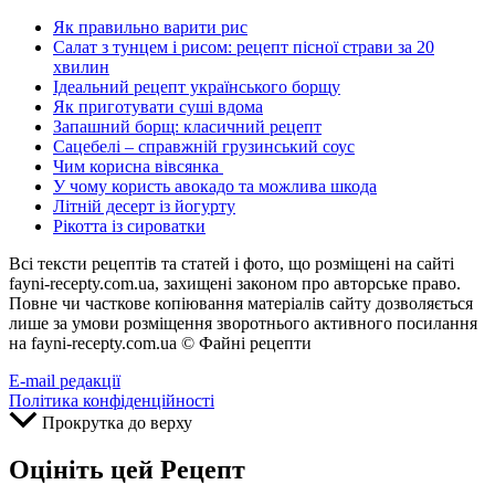
Як правильно варити рис
Салат з тунцем і рисом: рецепт пісної страви за 20
хвилин
Ідеальний рецепт українського борщу
Як приготувати суші вдома
Запашний борщ: класичний рецепт
Сацебелі – справжній грузинський соус
Чим корисна вівсянка
У чому користь авокадо та можлива шкода
Літній десерт із йогурту
Рікотта із сироватки
Всі тексти рецептів та статей і фото, що розміщені на сайті
fayni-recepty.com.ua, захищені законом про авторське право.
Повне чи часткове копіювання матеріалів сайту дозволяється
лише за умови розміщення зворотнього активного посилання
на fayni-recepty.com.ua © Файні рецепти
E-mail редакції
Політика конфіденційності
Прокрутка до верху
Оцініть цей Рецепт