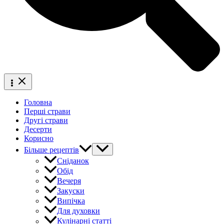
Головна
Перші страви
Другі страви
Десерти
Корисно
Більше рецептів
Сніданок
Обід
Вечеря
Закуски
Випічка
Для духовки
Кулінарні статті