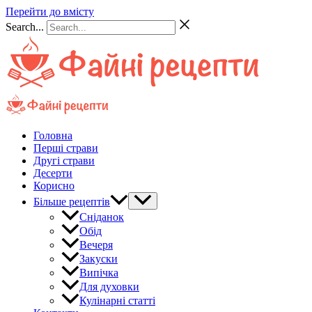
Перейти до вмісту
Search...
Головна
Перші страви
Другі страви
Десерти
Корисно
Більше рецептів
Сніданок
Обід
Вечеря
Закуски
Випічка
Для духовки
Кулінарні статті