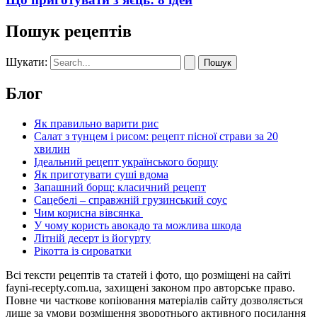
Пошук рецептів
Шукати:
Блог
Як правильно варити рис
Салат з тунцем і рисом: рецепт пісної страви за 20
хвилин
Ідеальний рецепт українського борщу
Як приготувати суші вдома
Запашний борщ: класичний рецепт
Сацебелі – справжній грузинський соус
Чим корисна вівсянка
У чому користь авокадо та можлива шкода
Літній десерт із йогурту
Рікотта із сироватки
Всі тексти рецептів та статей і фото, що розміщені на сайті
fayni-recepty.com.ua, захищені законом про авторське право.
Повне чи часткове копіювання матеріалів сайту дозволяється
лише за умови розміщення зворотнього активного посилання