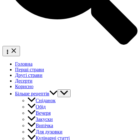
Головна
Перші страви
Другі страви
Десерти
Корисно
Більше рецептів
Сніданок
Обід
Вечеря
Закуски
Випічка
Для духовки
Кулінарні статті