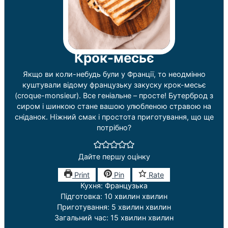
Крок-месьє
Якщо ви коли-небудь були у Франції, то неодмінно
куштували відому французьку закуску крок-месьє
(croque-monsieur). Все геніальне – просте! Бутерброд з
сиром і шинкою стане вашою улюбленою стравою на
сніданок. Ніжний смак і простота приготування, що ще
потрібно?
Дайте першу оцінку
Print
Pin
Rate
Кухня:
Французька
Підготовка:
10
хвилин
хвилин
Приготування:
5
хвилин
хвилин
Загальний час:
15
хвилин
хвилин