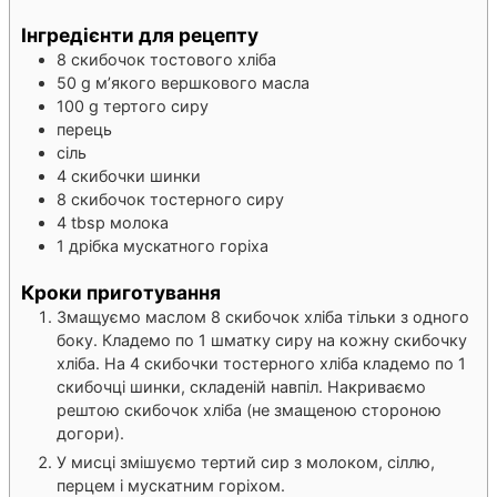
Інгредієнти для рецепту
8
скибочок тостового хліба
50
g
м’якого вершкового масла
100
g
тертого сиру
перець
сіль
4
скибочки шинки
8
скибочок тостерного сиру
4
tbsp
молока
1
дрібка мускатного горіха
Кроки приготування
Змащуємо маслом 8 скибочок хліба тільки з одного
боку. Кладемо по 1 шматку сиру на кожну скибочку
хліба. На 4 скибочки тостерного хліба кладемо по 1
скибочці шинки, складеній навпіл. Накриваємо
рештою скибочок хліба (не змащеною стороною
догори).
У мисці змішуємо тертий сир з молоком, сіллю,
перцем і мускатним горіхом.