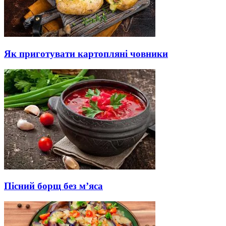
Як приготувати картопляні човники
Пісний борщ без м’яса