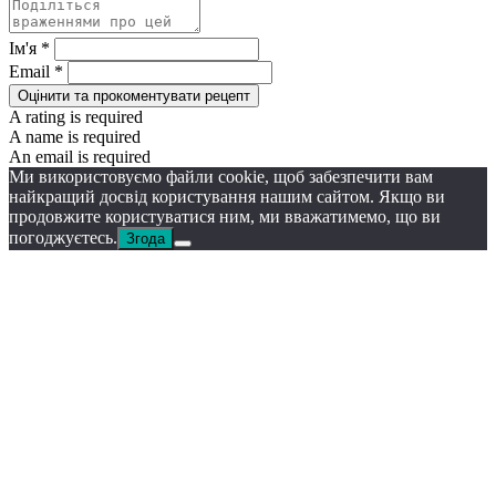
Ім'я *
Email *
Оцінити та прокоментувати рецепт
A rating is required
A name is required
An email is required
Ми використовуємо файли cookie, щоб забезпечити вам
найкращий досвід користування нашим сайтом. Якщо ви
продовжите користуватися ним, ми вважатимемо, що ви
погоджуєтесь.
Згода