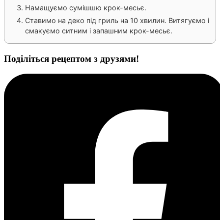
Намащуємо сумішшю крок-месьє.
Ставимо на деко під гриль на 10 хвилин. Витягуємо і
смакуємо ситним і запашним крок-месьє.
Поділіться рецептом з друзями!