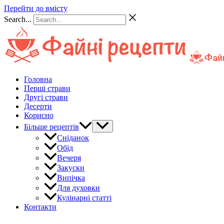
Перейти до вмісту
Search...
Головна
Перші страви
Другі страви
Десерти
Корисно
Більше рецептів
Сніданок
Обід
Вечеря
Закуски
Випічка
Для духовки
Кулінарні статті
Контакти