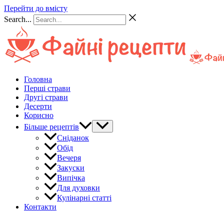
Перейти до вмісту
Search...
Головна
Перші страви
Другі страви
Десерти
Корисно
Більше рецептів
Сніданок
Обід
Вечеря
Закуски
Випічка
Для духовки
Кулінарні статті
Контакти