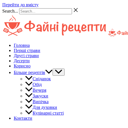
Перейти до вмісту
Search...
Головна
Перші страви
Другі страви
Десерти
Корисно
Більше рецептів
Сніданок
Обід
Вечеря
Закуски
Випічка
Для духовки
Кулінарні статті
Контакти