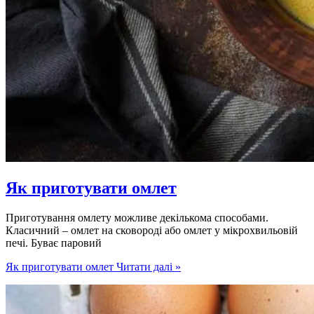
Як приготувати омлет
Приготування омлету можливе декількома способами.
Класичний – омлет на сковороді або омлет у мікрохвильовій
печі. Буває паровий
Як приготувати омлет
Читати далі »