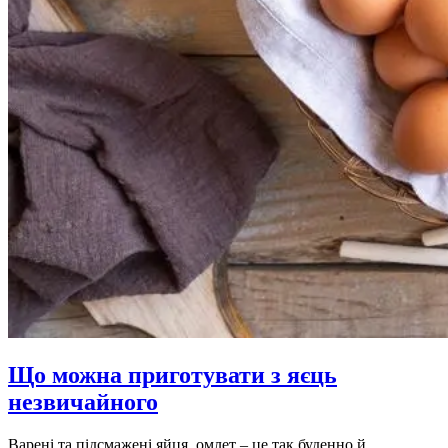
Що можна приготувати з яєць
незвичайного
Варені та підсмажені яйця, омлет – це так буденно й