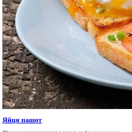
Яйця пашот