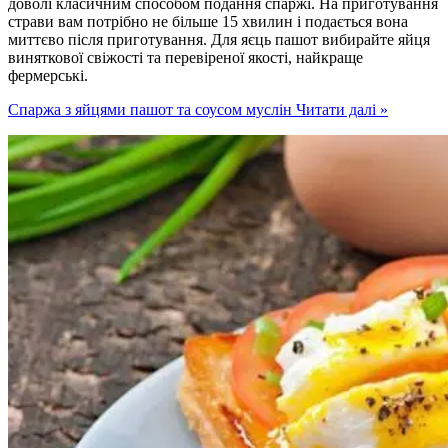
доволі класичним способом подання спаржі. На приготування
страви вам потрібно не більше 15 хвилин і подається вона
миттєво після приготування. Для яєць пашот вибирайте яйця
виняткової свіжості та перевіреної якості, найкраще
фермерські.
Спаржа з яйцями пашот та соусом муслін
Читати далі »