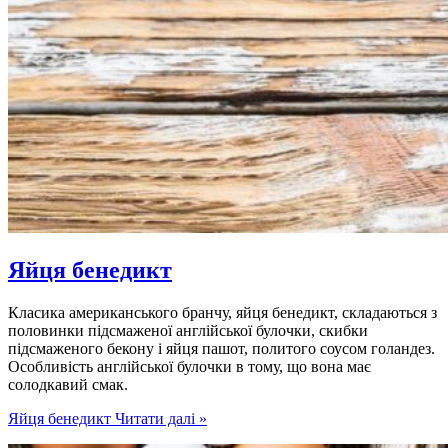
Яйця бенедикт
Класика американського бранчу, яйця бенедикт, складаються з
половинки підсмаженої англійської булочки, скибки
підсмаженого бекону і яйця пашот, политого соусом голандез.
Особливість англійської булочки в тому, що вона має
солодкавий смак.
Яйця бенедикт
Читати далі »