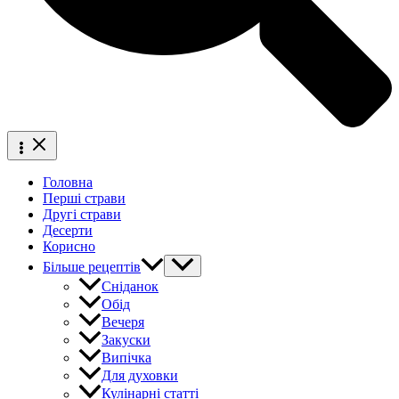
Головна
Перші страви
Другі страви
Десерти
Корисно
Більше рецептів
Сніданок
Обід
Вечеря
Закуски
Випічка
Для духовки
Кулінарні статті