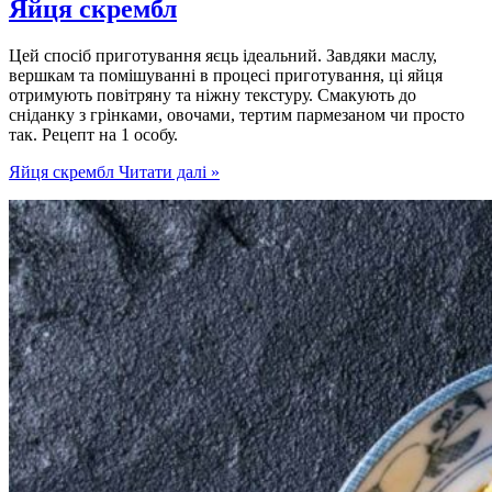
Яйця скрембл
Цей спосіб приготування яєць ідеальний. Завдяки маслу,
вершкам та помішуванні в процесі приготування, ці яйця
отримують повітряну та ніжну текстуру. Смакують до
сніданку з грінками, овочами, тертим пармезаном чи просто
так. Рецепт на 1 особу.
Яйця скрембл
Читати далі »