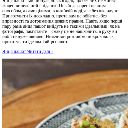
Яйця пашот такі популярні сьогодні, що без них не минає
жоден вишуканий сніданок. Це яйця зварені певним
способом, а саме цілими, в кип’ячій воді, але без шкарлупи.
Приготувати їх нескладно, проте вам не обійтись без
вправності та дотримання деяких правил. Навіть якщо перші
пару разів яйця пашот вийдуть не такими ідеальними, як на
фотографії, пам’ятайте – смаку це не нашкодить, а руку ви
наб’єте дуже швидко. Нижче ми розповімо покроково як
приготувати ідеальні яйця пашот.
Яйця пашот
Читати далі »