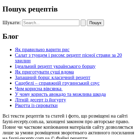
Пошук рецептів
Шукати:
Блог
Як правильно варити рис
Салат з тунцем і рисом: рецепт пісної страви за 20
хвилин
Ідеальний рецепт українського борщу
Як приготувати суші вдома
Запашний борщ: класичний рецепт
Сацебелі – справжній грузинський соус
Чим корисна вівсянка
У чому користь авокадо та можлива шкода
Літній десерт із йогурту
Рікотта із сироватки
Всі тексти рецептів та статей і фото, що розміщені на сайті
fayni-recepty.com.ua, захищені законом про авторське право.
Повне чи часткове копіювання матеріалів сайту дозволяється
лише за умови розміщення зворотнього активного посилання
на fayni-recepty.com.ua © Файні рецепти