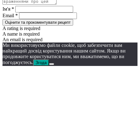
Ім'я *
Email *
Оцінити та прокоментувати рецепт
A rating is required
A name is required
An email is required
Ми використовуємо файли cookie, щоб забезпечити вам
найкращий досвід користування нашим сайтом. Якщо ви
продовжите користуватися ним, ми вважатимемо, що ви
погоджуєтесь.
Згода