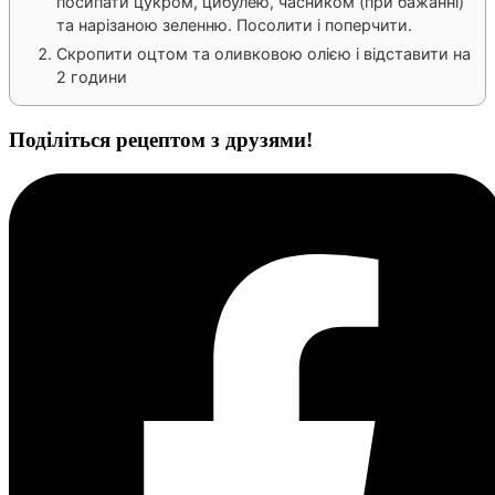
посипати цукром, цибулею, часником (при бажанні)
та нарізаною зеленню. Посолити і поперчити.
Скропити оцтом та оливковою олією і відставити на
2 години
Поділіться рецептом з друзями!