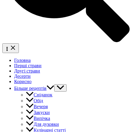
Головна
Перші страви
Другі страви
Десерти
Корисно
Більше рецептів
Сніданок
Обід
Вечеря
Закуски
Випічка
Для духовки
Кулінарні статті