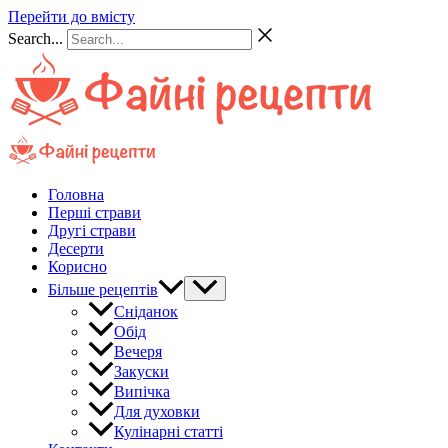
Перейти до вмісту
Search...
Головна
Перші страви
Другі страви
Десерти
Корисно
Більше рецептів
Сніданок
Обід
Вечеря
Закуски
Випічка
Для духовки
Кулінарні статті