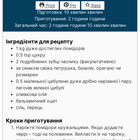
Print
Pin
Rate
Підготовка:
10
хвилин
хвилин
Приготування:
2
години
години
Загальний час:
2
години
години
10
хвилин
хвилин
Інгредієнти для рецепту
1
kg
дуже достиглих помідорів
0.5
tsp
цукру
2
подрібнених зубці часнику (факультативно)
за смаком свіжа петрушка, базилік, орегано чи
розмарин
0.5
маленької цибулини дуже дрібно нарізаної і пару
пагонів зеленої цибулі
оливкова олія
бальзамічний оцет
сіль, перець
Кроки приготування
Наріжте помідори кружальцями. Якщо додаєте
черрі – тоді на половинки. Викласти їх на тарілку,