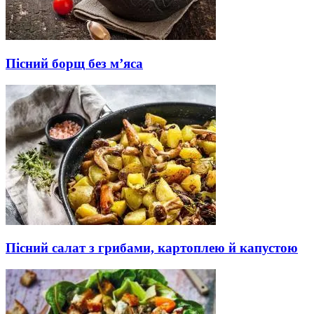
Пісний борщ без м’яса
Пісний салат з грибами, картоплею й капустою