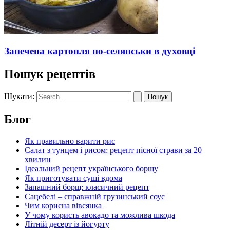
Запечена картопля по-селянськи в духовці
Пошук рецептів
Шукати:
Блог
Як правильно варити рис
Салат з тунцем і рисом: рецепт пісної страви за 20
хвилин
Ідеальний рецепт українського борщу
Як приготувати суші вдома
Запашний борщ: класичний рецепт
Сацебелі – справжній грузинський соус
Чим корисна вівсянка
У чому користь авокадо та можлива шкода
Літній десерт із йогурту