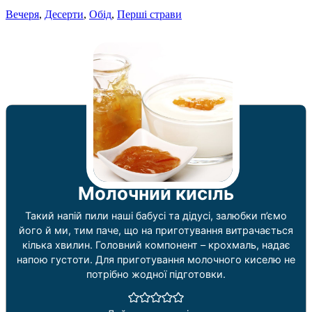
Вечеря
,
Десерти
,
Обід
,
Перші страви
Молочний кисіль
Такий напій пили наші бабусі та дідусі, залюбки п’ємо
його й ми, тим паче, що на приготування витрачається
кілька хвилин. Головний компонент – крохмаль, надає
напою густоти. Для приготування молочного киселю не
потрібно жодної підготовки.