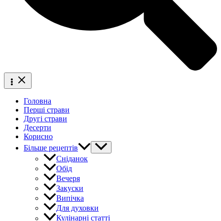
Головна
Перші страви
Другі страви
Десерти
Корисно
Більше рецептів
Сніданок
Обід
Вечеря
Закуски
Випічка
Для духовки
Кулінарні статті