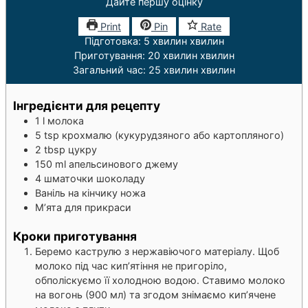
Дайте першу оцінку
Print
Pin
Rate
Підготовка:
5
хвилин
хвилин
Приготування:
20
хвилин
хвилин
Загальний час:
25
хвилин
хвилин
Інгредієнти для рецепту
1
l
молока
5
tsp
крохмалю (кукурудзяного або картопляного)
2
tbsp
цукру
150
ml
апельсинового джему
4
шматочки шоколаду
Ваніль на кінчику ножа
М’ята для прикраси
Кроки приготування
Беремо каструлю з нержавіючого матеріалу. Щоб
молоко під час кип’ятіння не пригоріло,
обполіскуємо її холодною водою. Ставимо молоко
на вогонь (900 мл) та згодом знімаємо кип’ячене