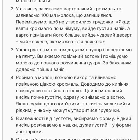
молоко з плити.
У склянку засипаємо картопляний крохмаль та
заливаємо 100 мл молока, що залишилися.
Перемішуємо, щоб не утворилися грудочки. «Якщо
взяти крохмалю по мінімуму, вийде густий напій. А
варто підмішати його більше, вийде чудовий десерт
– майже желе, яке можна їсти ложкою»
У каструлю з молоком додаємо цукор і повертаємо
на плиту. Вмикаємо повільний вогонь і помішуємо
молоко до повного розчинення цукру. За бажанням
додаємо трішки ванілі.
Робимо в молоці ложкою вихор та вливаємо
повільною цівкою крохмаль. Доводимо до кипіння,
помішуючи постійно ложкою. Щойно молочний
кисіль почне густіти, одразу ж знімаємо з вогню.
Якщо суміш довго кип’ятити, то кисіль може вийти
рідким, у ньому можуть утворитися грудочки.
В залежності від густоти, вибираємо форму. Рідкий
кисіль розливаємо в чашки, дуже густий – у форми
або тарілки.
Остиглий кисіль поливаємо апельсиновим джемом