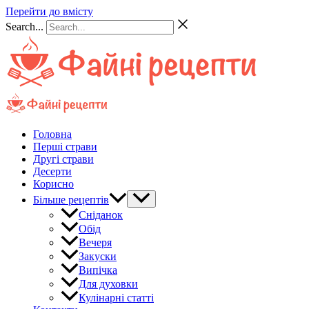
Перейти до вмісту
Search...
Головна
Перші страви
Другі страви
Десерти
Корисно
Більше рецептів
Сніданок
Обід
Вечеря
Закуски
Випічка
Для духовки
Кулінарні статті