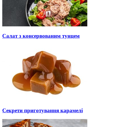
Салат з консервованим тунцем
Секрети приготування карамелі