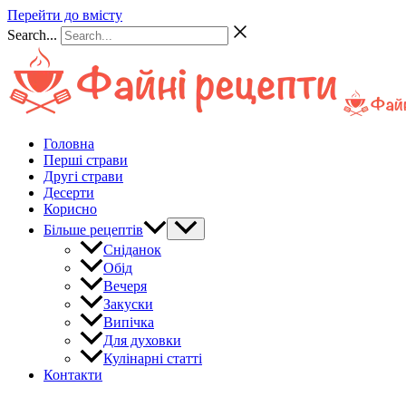
Перейти до вмісту
Search...
Головна
Перші страви
Другі страви
Десерти
Корисно
Більше рецептів
Сніданок
Обід
Вечеря
Закуски
Випічка
Для духовки
Кулінарні статті
Контакти