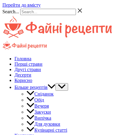
Перейти до вмісту
Search...
Головна
Перші страви
Другі страви
Десерти
Корисно
Більше рецептів
Сніданок
Обід
Вечеря
Закуски
Випічка
Для духовки
Кулінарні статті