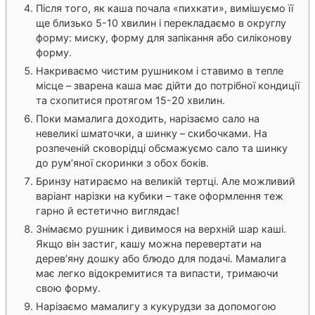
Після того, як каша почала «пихкати», вимішуємо її
ще близько 5-10 хвилин і перекладаємо в округлу
форму: миску, форму для запікання або силіконову
форму.
Накриваємо чистим рушником і ставимо в тепле
місце – зварена каша має дійти до потрібної кондиції
та схопитися протягом 15-20 хвилин.
Поки мамалига доходить, нарізаємо сало на
невеликі шматочки, а шинку – скибочками. На
розпеченій сковорідці обсмажуємо сало та шинку
до рум’яної скоринки з обох боків.
Бринзу натираємо на великій тертці. Але можливий
варіант нарізки на кубики – таке оформлення теж
гарно й естетично виглядає!
Знімаємо рушник і дивимося на верхній шар каші.
Якщо він застиг, кашу можна перевертати на
дерев’яну дошку або блюдо для подачі. Мамалига
має легко відокремитися та випасти, тримаючи
свою форму.
Нарізаємо мамалигу з кукурудзи за допомогою