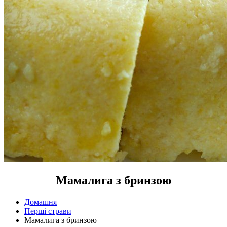
Мамалига з бринзою
Домашня
Перші страви
Мамалига з бринзою