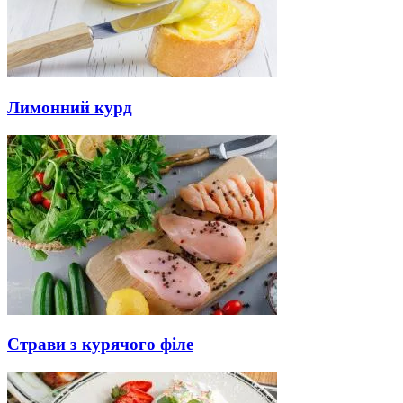
Лимонний курд
Страви з курячого філе