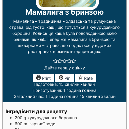
Мамалига з бринзою
Мамалига – традиційна молдавська та румунська
страва, рід густої каші, що готується з кукурудзяного
борошна. Колись ця каша була повсякденною їжею
бідняків, як хліб. Тепер же мамалига з бринзою та
шкварками – страва, що подається у відомих
ресторанах в різних інтерпретаціях.
Дайте першу оцінку
Print
Pin
Rate
Підготовка:
15
хвилин
хвилин
Приготування:
1
година
година
Загальний час:
1
година
година
15
хвилин
хвилин
Інгредієнти для рецепту
200
g
кукурудзяного борошна
600
ml
гарячої води