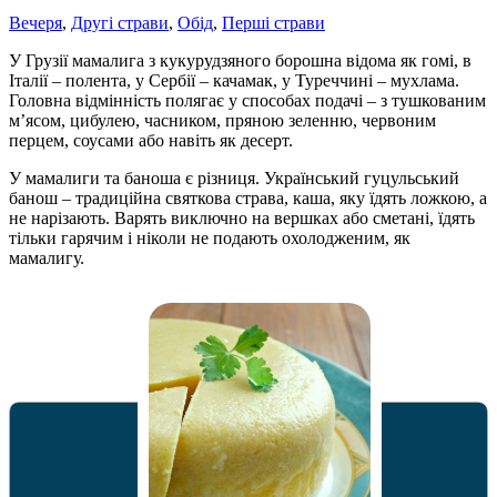
Вечеря
,
Другі страви
,
Обід
,
Перші страви
У Грузії мамалига з кукурудзяного борошна відома як гомі, в
Італії – полента, у Сербії – качамак, у Туреччині – мухлама.
Головна відмінність полягає у способах подачі – з тушкованим
м’ясом, цибулею, часником, пряною зеленню, червоним
перцем, соусами або навіть як десерт.
У мамалиги та баноша є різниця. Український гуцульський
банош – традиційна святкова страва, каша, яку їдять ложкою, а
не нарізають. Варять виключно на вершках або сметані, їдять
тільки гарячим і ніколи не подають охолодженим, як
мамалигу.