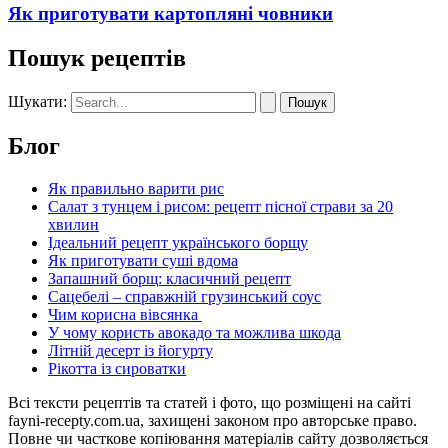
Як приготувати картопляні човники
Пошук рецептів
Шукати:
Блог
Як правильно варити рис
Салат з тунцем і рисом: рецепт пісної страви за 20
хвилин
Ідеальний рецепт українського борщу
Як приготувати суші вдома
Запашний борщ: класичний рецепт
Сацебелі – справжній грузинський соус
Чим корисна вівсянка
У чому користь авокадо та можлива шкода
Літній десерт із йогурту
Рікотта із сироватки
Всі тексти рецептів та статей і фото, що розміщені на сайті
fayni-recepty.com.ua, захищені законом про авторське право.
Повне чи часткове копіювання матеріалів сайту дозволяється