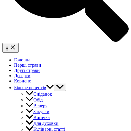
Головна
Перші страви
Другі страви
Десерти
Корисно
Більше рецептів
Сніданок
Обід
Вечеря
Закуски
Випічка
Для духовки
Кулінарні статті