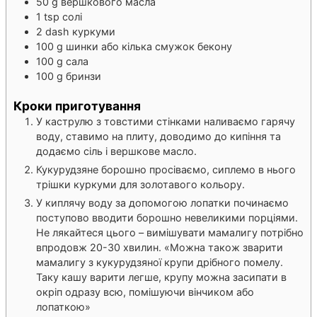
50
g
вершкового масла
1
tsp
солі
2
dash
куркуми
100
g
шинки або кілька смужок бекону
100
g
сала
100
g
бринзи
Кроки приготування
У каструлю з товстими стінками наливаємо гарячу
воду, ставимо на плиту, доводимо до кипіння та
додаємо сіль і вершкове масло.
Кукурудзяне борошно просіваємо, сиплемо в нього
трішки куркуми для золотавого кольору.
У киплячу воду за допомогою лопатки починаємо
поступово вводити борошно невеликими порціями.
Не лякайтеся цього – вимішувати мамалигу потрібно
впродовж 20-30 хвилин. «Можна також зварити
мамалигу з кукурудзяної крупи дрібного помелу.
Таку кашу варити легше, крупу можна засипати в
окріп одразу всю, помішуючи вінчиком або
лопаткою»