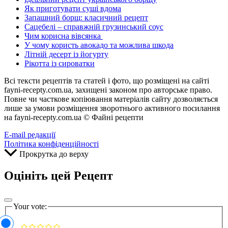
Як приготувати суші вдома
Запашний борщ: класичний рецепт
Сацебелі – справжній грузинський соус
Чим корисна вівсянка
У чому користь авокадо та можлива шкода
Літній десерт із йогурту
Рікотта із сироватки
Всі тексти рецептів та статей і фото, що розміщені на сайті
fayni-recepty.com.ua, захищені законом про авторське право.
Повне чи часткове копіювання матеріалів сайту дозволяється
лише за умови розміщення зворотнього активного посилання
на fayni-recepty.com.ua © Файні рецепти
E-mail редакції
Політика конфіденційності
Прокрутка до верху
Оцініть цей Рецепт
Your vote: