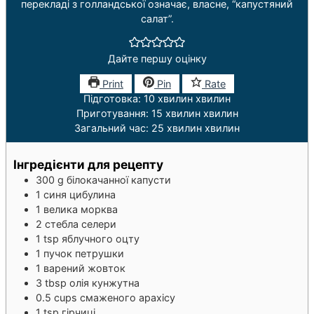
перекладі з голландської означає, власне, “капустяний
салат”.
Дайте першу оцінку
Print
Pin
Rate
Підготовка:
10
хвилин
хвилин
Приготування:
15
хвилин
хвилин
Загальний час:
25
хвилин
хвилин
Інгредієнти для рецепту
300
g
білокачанної капусти
1
синя цибулина
1
велика морква
2
стебла селери
1
tsp
яблучного оцту
1
пучок петрушки
1
варений жовток
3
tbsp
олія кунжутна
0.5
cups
смаженого арахісу
1
tsp
гірчиці