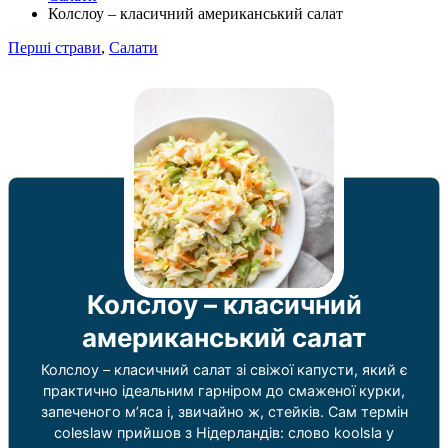
Колслоу – класичний американський салат
Перші страви
,
Салати
Колслоу – класичний
американський салат
Колслоу – класичний салат зі свіжої капусти, який є
практично ідеальним гарніром до смаженої курки,
запеченого м’яса і, звичайно ж, стейків. Сам термін
coleslaw прийшов з Нідерландів: слово koolsla у