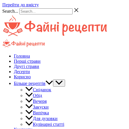
Перейти до вмісту
Search...
Головна
Перші страви
Другі страви
Десерти
Корисно
Більше рецептів
Сніданок
Обід
Вечеря
Закуски
Випічка
Для духовки
Кулінарні статті