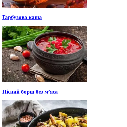
Гарбузова каша
Пісний борщ без м’яса