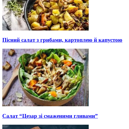
Пісний салат з грибами, картоплею й капустою
Салат “Цезар зі смаженими гливами”