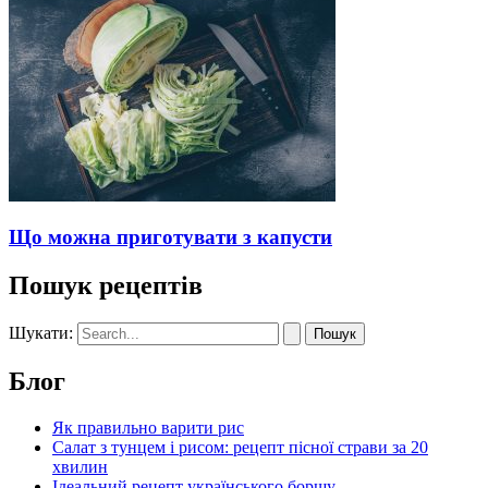
Що можна приготувати з капусти
Пошук рецептів
Шукати:
Блог
Як правильно варити рис
Салат з тунцем і рисом: рецепт пісної страви за 20
хвилин
Ідеальний рецепт українського борщу