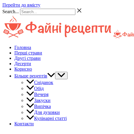
Перейти до вмісту
Search...
Головна
Перші страви
Другі страви
Десерти
Корисно
Більше рецептів
Сніданок
Обід
Вечеря
Закуски
Випічка
Для духовки
Кулінарні статті
Контакти