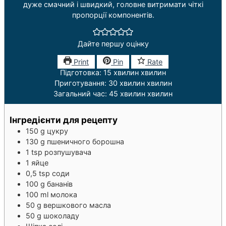
дуже смачний і швидкий, головне витримати чіткі
пропорції компонентів.
Дайте першу оцінку
Print
Pin
Rate
Підготовка:
15
хвилин
хвилин
Приготування:
30
хвилин
хвилин
Загальний час:
45
хвилин
хвилин
Інгредієнти для рецепту
150
g
цукру
130
g
пшеничного борошна
1
tsp
розпушувача
1
яйце
0,5
tsp
соди
100
g
бананів
100
ml
молока
50
g
вершкового масла
50
g
шоколаду