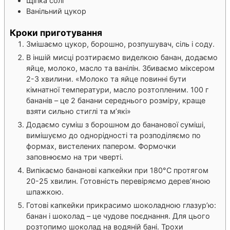
Щіпка солі
Ванільний цукор
Кроки приготування
Змішаємо цукор, борошно, розпушувач, сіль і соду.
В іншій мисці розтираємо виделкою банан, додаємо
яйце, молоко, масло та ванілін. Збиваємо міксером
2-3 хвилини. «Молоко та яйце повинні бути
кімнатної температури, масло розтопленим. 100 г
бананів – це 2 банани середнього розміру, краще
взяти сильно стиглі та м’які»
Додаємо суміш з борошном до бананової суміші,
вимішуємо до однорідності та розподіляємо по
формах, вистелених папером. Формочки
заповнюємо на три чверті.
Випікаємо бананові капкейки при 180°С протягом
20-25 хвилин. Готовність перевіряємо дерев’яною
шпажкою.
Готові капкейки прикрасимо шоколадною глазур’ю:
банан і шоколад – це чудове поєднання. Для цього
розтопимо шоколад на водяній бані. Трохи