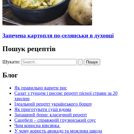
Запечена картопля по-селянськи в духовці
Пошук рецептів
Шукати:
Блог
Як правильно варити рис
Салат з тунцем і рисом: рецепт пісної страви за 20
хвилин
Ідеальний рецепт українського борщу
Як приготувати суші вдома
Запашний борщ: класичний рецепт
Сацебелі – справжній грузинський соус
Чим корисна вівсянка
У чому користь авокадо та можлива шкода