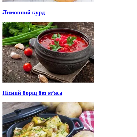
Лимонний курд
Пісний борщ без м’яса