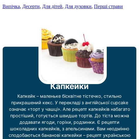
Випічка
,
Десерти
,
Для дітей
,
Для духовки
,
Перші страви
Капкейки
Капкейк – маленьке бісквітне тістечко, стильно
прикрашений кекс. У перекладі з англійської cupcake
означає «торт у чашці». Але рецепт капкейків набагато
простіший, готується швидше тортів. До тіста можна
додавати ягоди, горіхи, родзинки. Є рецепти
шоколадних капкейків, з апельсинами. Вам неодмінно
сподобаються бананові капкейки – рецепт українською