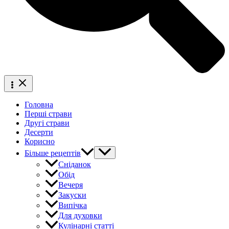
Головна
Перші страви
Другі страви
Десерти
Корисно
Більше рецептів
Сніданок
Обід
Вечеря
Закуски
Випічка
Для духовки
Кулінарні статті