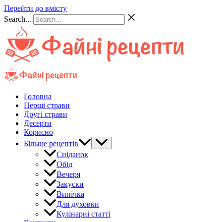
Перейти до вмісту
Search...
Головна
Перші страви
Другі страви
Десерти
Корисно
Більше рецептів
Сніданок
Обід
Вечеря
Закуски
Випічка
Для духовки
Кулінарні статті