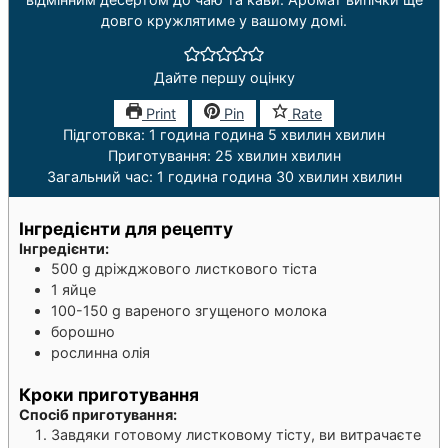
довго кружлятиме у вашому домі.
Дайте першу оцінку
Print
Pin
Rate
Підготовка:
1
година
година
5
хвилин
хвилин
Приготування:
25
хвилин
хвилин
Загальний час:
1
година
година
30
хвилин
хвилин
Інгредієнти для рецепту
Інгредієнти:
500
g
дріжджового листкового тіста
1
яйце
100-150
g
вареного згущеного молока
борошно
рослинна олія
Кроки приготування
Спосіб приготування:
Завдяки готовому листковому тісту, ви витрачаєте