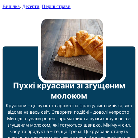
Випічка
,
Десерти
,
Перші страви
Пухкі круасани зі згущеним
молоком
Круасани – це пухка та ароматна французька випічка, яка
відома на весь світ. Створити подібні – доволі непросто.
Ми підготували рецепт ароматних та пухких круасанів зі
згущеним молоком, які готуються швидко. Мінімум сил,
часу та продуктів – те, що треба! Ці круасани стануть
відмінним десертом до чаю та кави. Аромат випічки ще