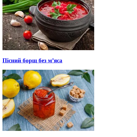
Пісний борщ без м’яса