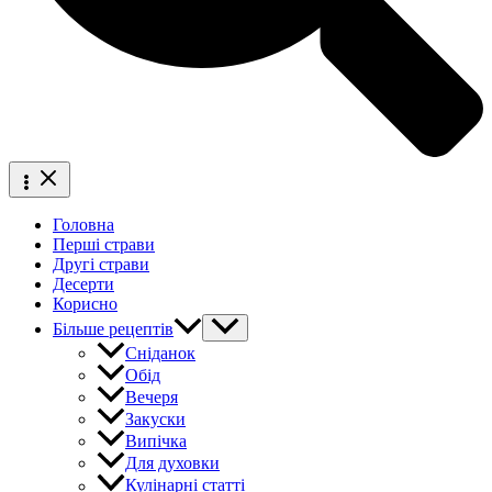
Головна
Перші страви
Другі страви
Десерти
Корисно
Більше рецептів
Сніданок
Обід
Вечеря
Закуски
Випічка
Для духовки
Кулінарні статті