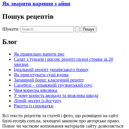
Як зварити варення з айви
Пошук рецептів
Шукати:
Блог
Як правильно варити рис
Салат з тунцем і рисом: рецепт пісної страви за 20
хвилин
Ідеальний рецепт українського борщу
Як приготувати суші вдома
Запашний борщ: класичний рецепт
Сацебелі – справжній грузинський соус
Чим корисна вівсянка
У чому користь авокадо та можлива шкода
Літній десерт із йогурту
Рікотта із сироватки
Всі тексти рецептів та статей і фото, що розміщені на сайті
fayni-recepty.com.ua, захищені законом про авторське право.
Повне чи часткове копіювання матеріалів сайту дозволяється