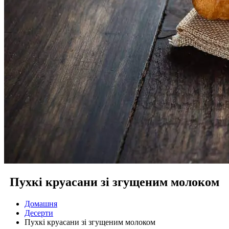
Пухкі круасани зі згущеним молоком
Домашня
Десерти
Пухкі круасани зі згущеним молоком