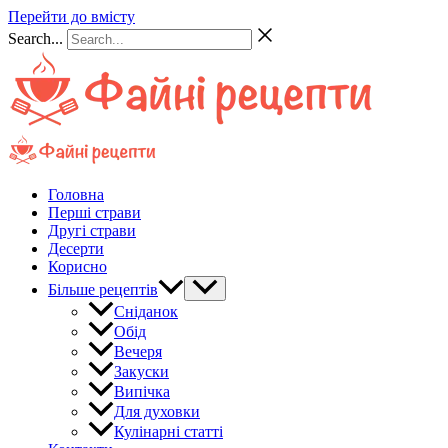
Перейти до вмісту
Search...
Головна
Перші страви
Другі страви
Десерти
Корисно
Більше рецептів
Сніданок
Обід
Вечеря
Закуски
Випічка
Для духовки
Кулінарні статті