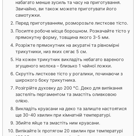
набагато менше зусиль та часу на приготування.
Звичайно, ви також можете приготувати його
самотужки.
Перед приготуванням, розморозьте листкове тісто.
Посипте робоче місце борошном. Розкачайте тісто у
прямокутну форму, товщина якого 3-5 мм.
Розріжте прямокутник на акуратні та рівномірні
трикутники, низ яких сягає 5 см.
На кожен трикутник викладіть небагато вареного
згущеного молока – близько 1 чайної ложки.
Скрутіть листкове тісто у рогалики, починаючи з
широкого боку трикутника.
Розігрійте духовку до 200 °С. Деко для випікання
застеліть пергаментом та змастіть оливковою
олією.
Викладіть круасани на деко та залиште настоятися
ще 30-40 хвилин при кімнатній температурі.
Збийте яйце та змастіть ним круасани.
Випікайте їх протягом 20 хвилин при температурі