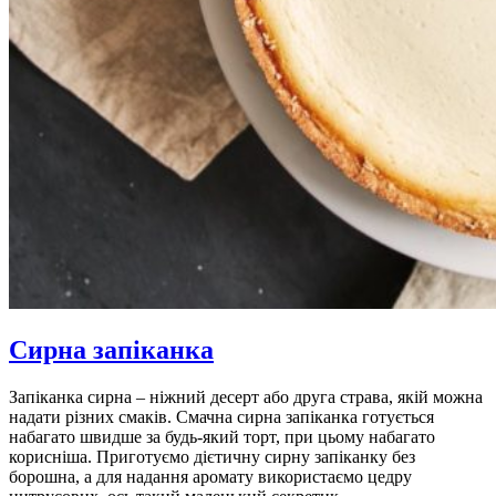
Сирна запіканка
Запіканка сирна – ніжний десерт або друга страва, якій можна
надати різних смаків. Смачна сирна запіканка готується
набагато швидше за будь-який торт, при цьому набагато
корисніша. Приготуємо дієтичну сирну запіканку без
борошна, а для надання аромату використаємо цедру