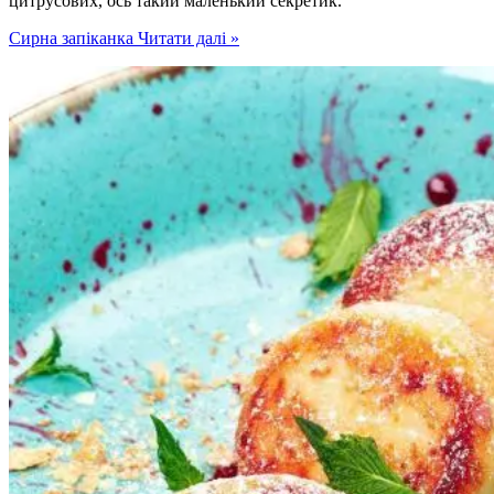
цитрусових, ось такий маленький секретик.
Сирна запіканка
Читати далі »