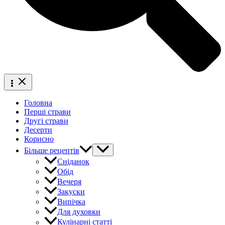
Головна
Перші страви
Другі страви
Десерти
Корисно
Більше рецептів
Сніданок
Обід
Вечеря
Закуски
Випічка
Для духовки
Кулінарні статті