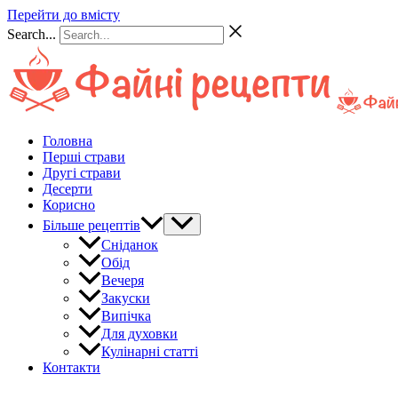
Перейти до вмісту
Search...
Головна
Перші страви
Другі страви
Десерти
Корисно
Більше рецептів
Сніданок
Обід
Вечеря
Закуски
Випічка
Для духовки
Кулінарні статті
Контакти